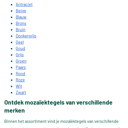
Antraciet
Beige
Blauw
Brons
Bruin
Donkergrijs
Geel
Goud
Grijs
Groen
Paars
Rood
Roze
Wit
Zwart
Ontdek mozaïektegels van verschillende
merken
Binnen het assortiment vind je mozaïektegels van verschillende