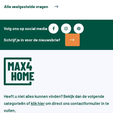
Mozaïektegels worden vaak gebruikt als accent,
op de juiste manier worden geplaatst en
Alle veelgestelde vragen
bijvoorbeeld achter een wastafel, in de douche of
afgewerkt.
als achterwand in de keuken. Ze werken goed op
kleinere oppervlakken.
Volg ons op social media
Schrijf je in voor de nieuwsbrief
Heeft u niet alles kunnen vinden? Bekijk dan de volgende
categorieën of
klik hier
om direct ons contactformulier in te
vullen.