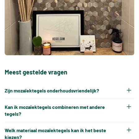
Meest gestelde vragen
Zijn mozaïektegels onderhoudsvriendelijk?
Over het algemeen wel, al heb je door de voegen
Kan ik mozaïektegels combineren met andere
iets meer schoonmaakwerk dan bij grote tegels.
tegels?
Met goed onderhoud blijven ze lang mooi.
Ja, mozaïektegels worden vaak gecombineerd met
Welk materiaal mozaïektegels kan ik het beste
grotere tegels om accenten te creëren en meer
kiezen?