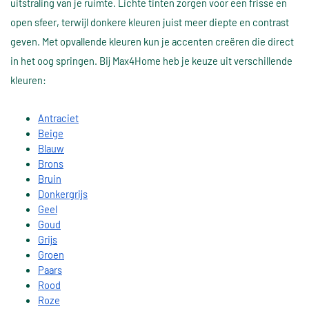
uitstraling van je ruimte. Lichte tinten zorgen voor een frisse en
open sfeer, terwijl donkere kleuren juist meer diepte en contrast
geven. Met opvallende kleuren kun je accenten creëren die direct
in het oog springen. Bij Max4Home heb je keuze uit verschillende
kleuren:
Antraciet
Beige
Blauw
Brons
Bruin
Donkergrijs
Geel
Goud
Grijs
Groen
Paars
Rood
Roze