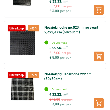
2
€ 33.33
/ m
€ 13,00
per pak
€ 3,00
per pak
Mozaiek noche no.023 mirror zwart
Uitverkoop
- 62 %
2,3x2,3 cm (30x30cm)
Op voorraad
2
€ 55.56
/ m
€ 13,00
per pak
€ 5,00
per pak
Mozaiek pr,011 carbone 2x2 cm
Uitverkoop
- 77 %
(30x30cm)
Op voorraad
2
€ 33.33
/ m
€ 13,00
per pak
€ 3,00
per pak