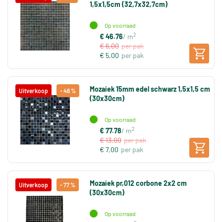
1,5x1,5cm (32,7x32,7cm)
Op voorraad
2
€ 46.76
/ m
€ 6,00
per pak
€ 5,00
per pak
Mozaiek 15mm edel schwarz 1,5x1,5 cm
Uitverkoop
- 46 %
(30x30cm)
Op voorraad
2
€ 77.78
/ m
€ 13,00
per pak
€ 7,00
per pak
Mozaiek pr,012 corbone 2x2 cm
Uitverkoop
- 77 %
(30x30cm)
Op voorraad