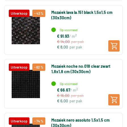
Mozaiek lava la.151 black 1,5x1,5 cm
Uitverkoop
- 43 %
(30x30cm)
Op voorraad
2
€ 91.93
/ m
€ 14,00
per pak
€ 8,00
per pak
Mozaiek noche no.018 clear zwart
Uitverkoop
- 62 %
1,8x1,8 cm (30x30cm)
Op voorraad
2
€ 66.67
/ m
€ 16,00
per pak
€ 6,00
per pak
Mozaiek nero assoluto 1,5x1,5 cm
Uitverkoop
- 74 %
(30x30cm)