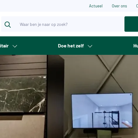
Actueel
Over ons
itair
Doe het zelf
Hu