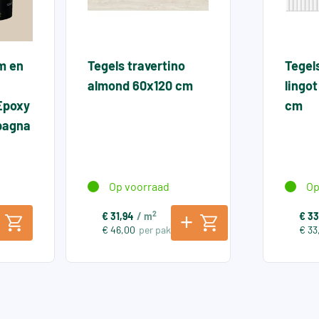
jm en
Tegels travertino
Tegel
almond 60x120 cm
lingo
Epoxy
cm
Spagna
Op voorraad
Op
2
€ 31,94
/ m
€ 33
€ 46,00
per pak
€ 33