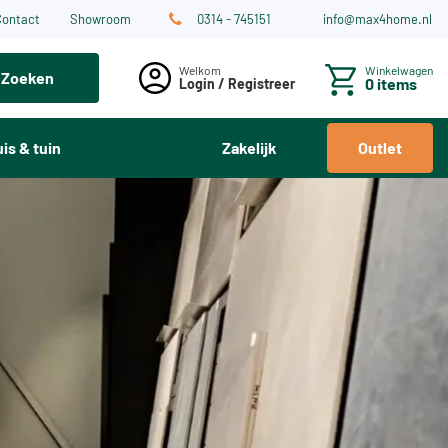
Contact
Showroom
0314 - 745151
info@max4home.nl
Winkelwagen
Zoeken
0 items
Login / Registreer
is & tuin
Zakelijk
Outlet