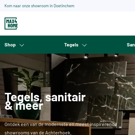
Kom naar onze showroom in Doetinchem
Shop
Tegels
San
Tegels, sanitair
& meer
Ontdek een van de modernste en meest inspirerende
showrooms van de Achterhoek.