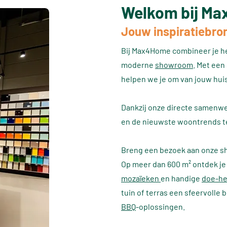
Welkom bij M
Jouw inspiratiebron
Bij Max4Home combineer je h
moderne
showroom
. Met een
helpen we je om van jouw huis
Dankzij onze directe samenwe
en de nieuwste woontrends t
Breng een bezoek aan onze s
Op meer dan 600 m² ontdek je 
mozaïeken
en handige
doe-he
tuin of terras een sfeervolle
BBQ
-oplossingen.