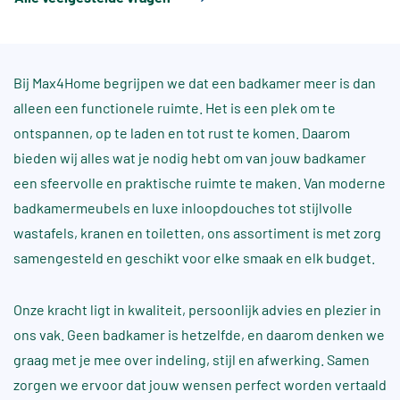
jouw sanitair vakkundig en snel installeren. Je kunt
Zowel fysiek in de showroom als telefonisch
volledig op onze service vertrouwen.
helpen wij jou vragen met het geven van handige
Hou hiervoor wel rekening met de grote vraag naar
tips en het delen van onze kennis.
Bij Max4Home begrijpen we dat een badkamer meer is dan
vakmensen en de langere wachttijd hiervoor.
alleen een functionele ruimte. Het is een plek om te
We leggen je ook graag uit hoe je het zelf kan doen.
ontspannen, op te laden en tot rust te komen. Daarom
bieden wij alles wat je nodig hebt om van jouw badkamer
een sfeervolle en praktische ruimte te maken. Van moderne
badkamermeubels en luxe inloopdouches tot stijlvolle
wastafels, kranen en toiletten, ons assortiment is met zorg
samengesteld en geschikt voor elke smaak en elk budget.
Onze kracht ligt in kwaliteit, persoonlijk advies en plezier in
ons vak. Geen badkamer is hetzelfde, en daarom denken we
graag met je mee over indeling, stijl en afwerking. Samen
zorgen we ervoor dat jouw wensen perfect worden vertaald