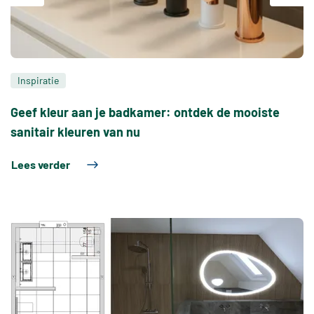
Inspiratie
Geef kleur aan je badkamer: ontdek de mooiste
S
sanitair kleuren van nu
S
Lees verder
L