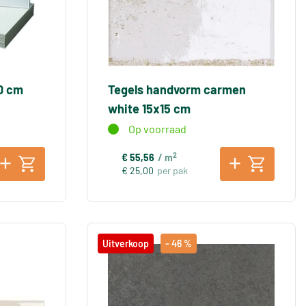
60 cm
Tegels handvorm carmen
white 15x15 cm
Op voorraad
2
€ 55,56
/ m
€ 25,00
per pak
Uitverkoop
- 46 %