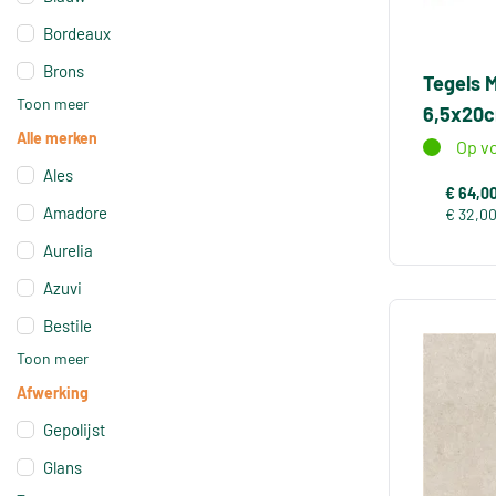
Bordeaux
Brons
Tegels 
Toon meer
6,5x20
Alle merken
Op v
Ales
€ 64,0
Amadore
€ 32,0
Aurelia
Azuvi
Bestile
Toon meer
Afwerking
Gepolijst
Glans