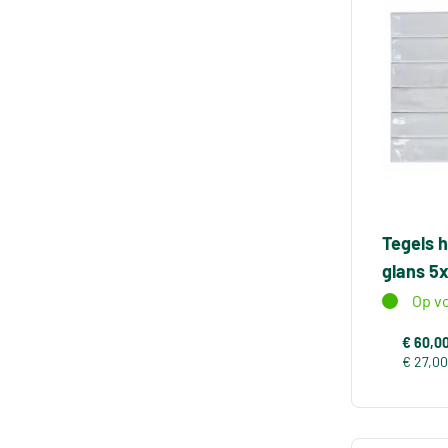
Tegels 
glans 5
Op v
€ 60,0
€ 27,00