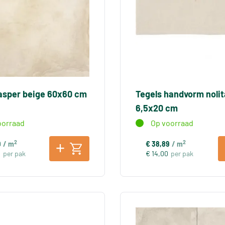
jasper beige 60x60 cm
Tegels handvorm nolit
6,5x20 cm
oorraad
Op voorraad
2
2
9
/ m
€ 38,89
/ m
0
per pak
€ 14,00
per pak