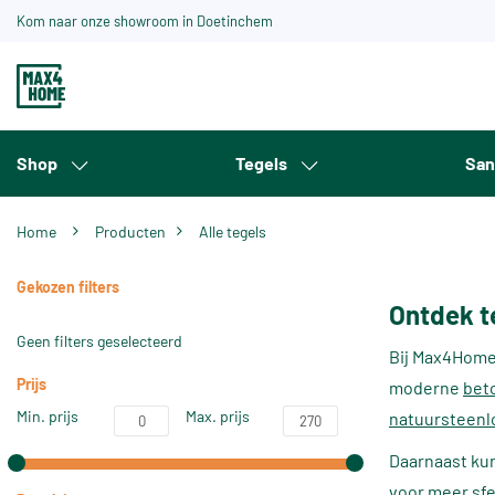
Kom naar onze showroom in Doetinchem
Shop
Tegels
San
Home
Producten
Alle tegels
Gekozen filters
Ontdek t
Geen filters geselecteerd
Bij Max4Home 
Prijs
moderne
bet
Min. prijs
Max. prijs
natuursteenl
Daarnaast ku
voor meer sfe