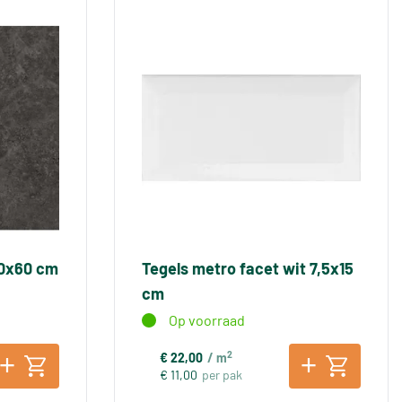
60x60 cm
Tegels metro facet wit 7,5x15
cm
Op voorraad
2
€ 22,00
/ m
€ 11,00
per pak