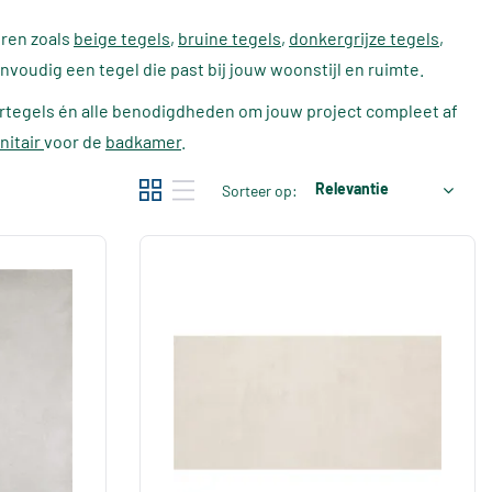
uren zoals
beige tegels
,
bruine tegels
,
donkergrijze tegels
,
envoudig een tegel die past bij jouw woonstijl en ruimte.
ertegels én alle benodigdheden om jouw project compleet af
nitair
voor de
badkamer
.
Relevantie
Sorteer op: