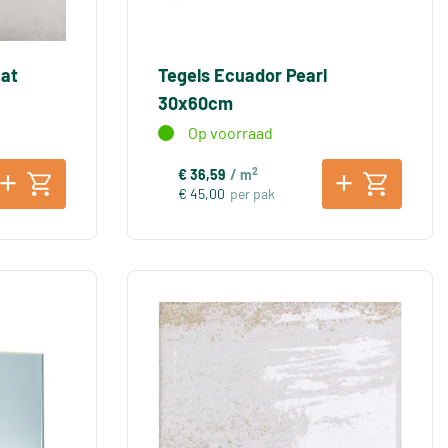
Mat
Tegels Ecuador Pearl
30x60cm
Op voorraad
2
€ 36,59
/ m
€ 45,00
per pak