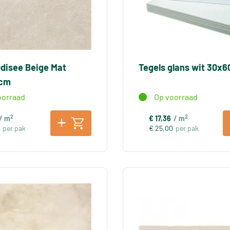
Odisee Beige Mat
Tegels glans wit 30x
0cm
oorraad
Op voorraad
2
2
/ m
€ 17,36
/ m
per pak
€ 25,00
per pak