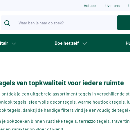
Actueel
Over ons
itair
Doe het zelf
Hu
egels van topkwaliteit voor iedere ruimte
ontdek je een uitgebreid assortiment tegels in verschillende sti
onlook tegels
, sfeervolle
decor tegels
, warme h
outlook tegels
, 
ook tegels
: dankzij de handige filters vind je eenvoudig de tegel d
n je ook zoeken binnen
rustieke tegels
,
terrazzo tegels
,
traverti
er en karakter op vloer of wand.