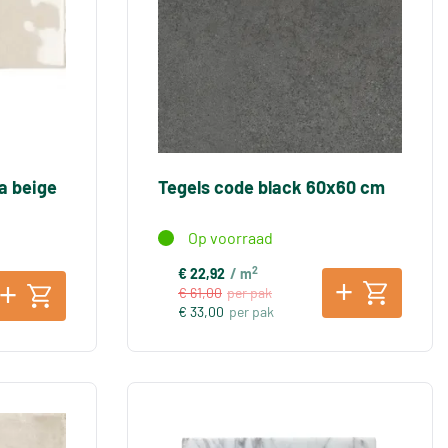
a beige
Tegels code black 60x60 cm
Op voorraad
2
€ 22,92
/ m
€ 61,00
per pak
€ 33,00
per pak