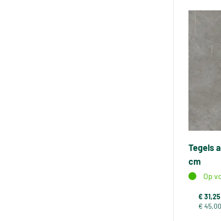
Tegels 
cm
Op v
€ 31,25
€ 45,0