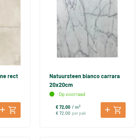
one rect
Natuursteen bianco carrara
20x20cm
Op voorraad
2
€ 72,00
/ m
€ 72,00
per pak