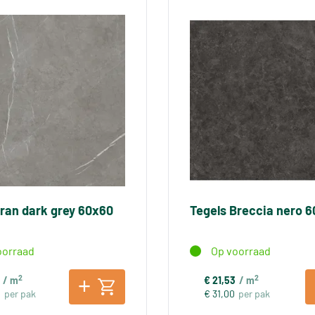
aran dark grey 60x60
Tegels Breccia nero 
oorraad
Op voorraad
2
2
/ m
€ 21,53
/ m
0
per pak
€ 31,00
per pak