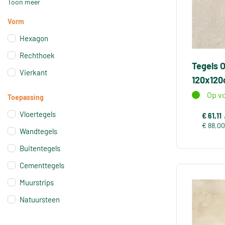
Toon meer
Vorm
Hexagon
Rechthoek
Tegels 
Vierkant
120x12
Op v
Toepassing
Vloertegels
€ 61,11
€ 88,00
Wandtegels
Buitentegels
Cementtegels
Muurstrips
Natuursteen