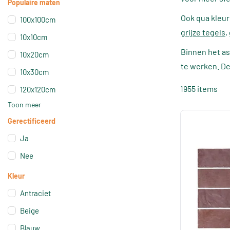
Populaire maten
Ook qua kleur
100x100cm
grijze tegels
,
10x10cm
Binnen het as
10x20cm
te werken. De
10x30cm
1955 items
120x120cm
Toon meer
Gerectificeerd
Ja
Nee
Kleur
Antraciet
Beige
Blauw