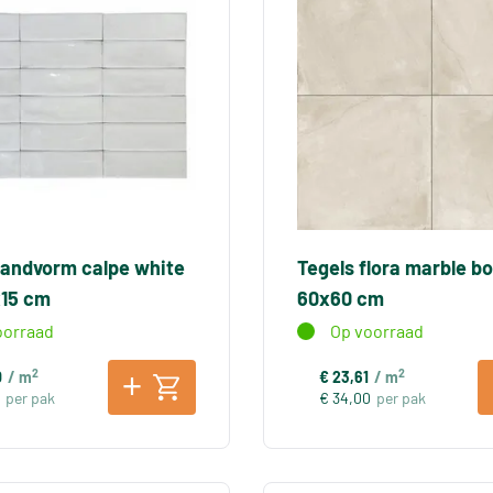
handvorm calpe white
Tegels flora marble b
x15 cm
60x60 cm
oorraad
Op voorraad
2
2
0
/ m
€ 23,61
/ m
per pak
€ 34,00
per pak