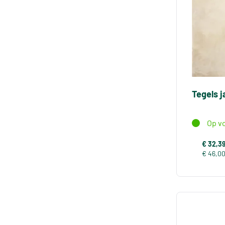
Tegels 
Op v
€ 32,3
€ 46,0