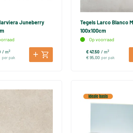
Marviera Juneberry
Tegels Larco Blanco 
cm
100x100cm
oorraad
Op voorraad
2
2
0
/ m
€ 47,50
/ m
0
per pak
€ 95,00
per pak