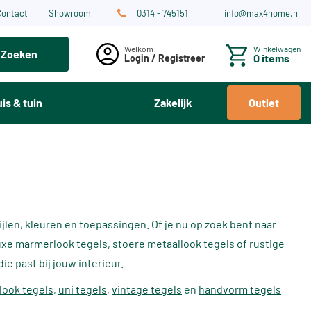
Contact
Showroom
0314 - 745151
info@max4home.nl
Winkelwagen
Zoeken
0 items
Login / Registreer
is & tuin
Zakelijk
Outlet
jlen, kleuren en toepassingen. Of je nu op zoek bent naar
luxe
marmerlook tegels
, stoere
metaallook tegels
of rustige
ie past bij jouw interieur.
nlook tegels
,
uni tegels
,
vintage tegels
en
handvorm tegels