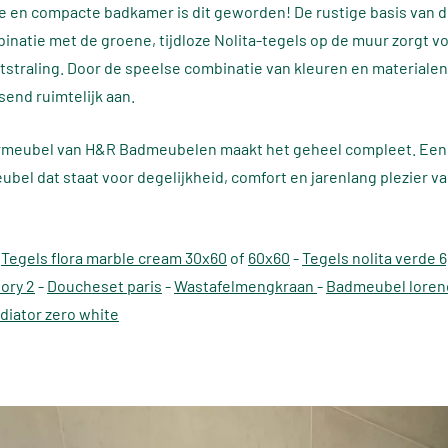
 en compacte badkamer is dit geworden! De rustige basis van d
binatie met de groene, tijdloze Nolita-tegels op de muur zorgt vo
uitstraling. Door de speelse combinatie van kleuren en materialen
send ruimtelijk aan.
meubel van H&R Badmeubelen maakt het geheel compleet. Een 
ubel dat staat voor degelijkheid, comfort en jarenlang plezier va
:
Tegels flora marble cream 30x60
of
60x60
-
Tegels nolita verde 
ory 2
-
Doucheset paris
-
Wastafelmengkraan
-
Badmeubel loren
diator zero white