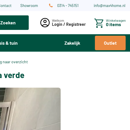
Contact
Showroom
0314 - 745151
info@max4home.nl
Winkelwagen
Zoeken
0 items
Login / Registreer
is & tuin
Zakelijk
Outlet
g naar overzicht
a verde