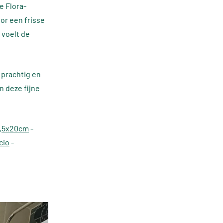
e Flora-
or een frisse
 voelt de
prachtig en
n deze fijne
6,5x20cm
-
cio
-