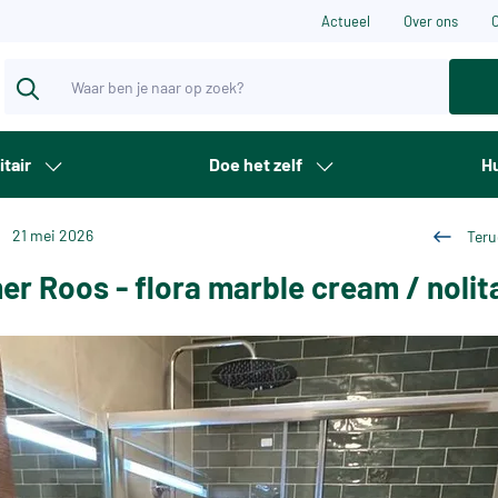
Actueel
Over ons
itair
Doe het zelf
Hu
21 mei 2026
Teru
r Roos - flora marble cream / nolit