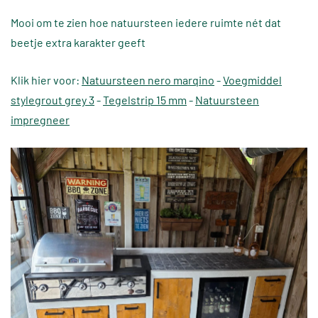
Mooi om te zien hoe natuursteen iedere ruimte nét dat
beetje extra karakter geeft
Klik hier voor:
Natuursteen nero marqino
-
Voegmiddel
stylegrout grey 3
-
Tegelstrip 15 mm
-
Natuursteen
impregneer