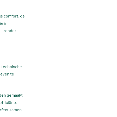
gs comfort. de
e in
 – zonder
e technische
leven te
rden gemaakt
efficiënte
erfect samen