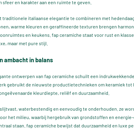
sfeer en karakter aan een ruimte te geven.
 traditionele italiaanse elegantie te combineren met hedendaa
onen, warme kleuren en geraffineerde texturen brengen harmoni
onruimtes en keukens. fap ceramiche staat voor rust en klasse
xe, maar met pure stijl.
en ambacht in balans
egante ontwerpen van fap ceramiche schuilt een indrukwekkend
erk gebruikt de nieuwste productietechnieken om keramiek tot 
ongeëvenaarde kleurdiepte, reliëf en duurzaamheid.
n slijtvast, waterbestendig en eenvoudig te onderhouden. ze wo
oor het milieu, waarbij hergebruik van grondstoffen en energie-
traal staan. fap ceramiche bewijst dat duurzaamheid en luxe p