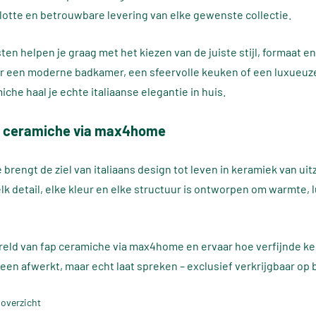
vlotte en betrouwbare levering van elke gewenste collectie.
ten helpen je graag met het kiezen van de juiste stijl, formaat e
or een moderne badkamer, een sfeervolle keuken of een luxueu
che haal je echte italiaanse elegantie in huis.
p ceramiche via max4home
brengt de ziel van italiaans design tot leven in keramiek van uit
lk detail, elke kleur en elke structuur is ontworpen om warmte, 
eld van fap ceramiche via max4home en ervaar hoe verfijnde k
leen afwerkt, maar echt laat spreken – exclusief verkrijgbaar op 
 overzicht