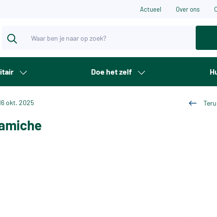
Actueel
Over ons
itair
Doe het zelf
Hu
16 okt. 2025
Teru
ramiche