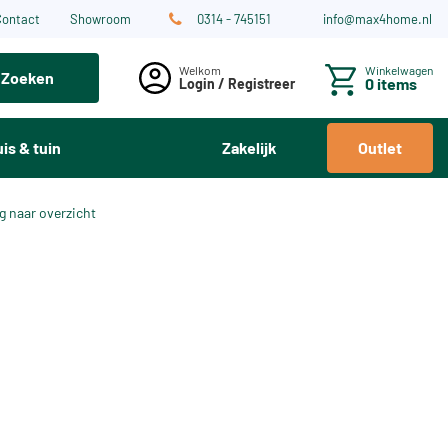
Contact
Showroom
0314 - 745151
info@max4home.nl
Winkelwagen
Zoeken
0 items
Login / Registreer
is & tuin
Zakelijk
Outlet
g naar overzicht