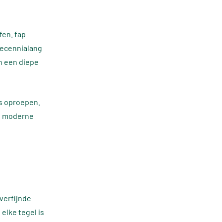
fen. fap
 decennialang
n een diepe
es oproepen.
at moderne
verfijnde
elke tegel is