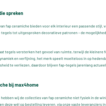
 die spreken
 van fap ceramiche bieden voor elk interieur een passende stijl. 
 tegels tot uitgesproken decoratieve patronen – de mogelijkhed
at tegels versterken het gevoel van ruimte, terwijl de kleinere
ynamiek en verfijning. het merk speelt moeiteloos in op heden
sheid te verliezen. daardoor blijven fap-tegels jarenlang actuee
iche bij max4home
hebben wij de collecties van fap ceramiche niet fysiek in de win
n deze wél op bestelling leveren. via onze vaste leveranciers in 