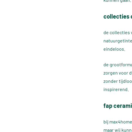
collecties
de collecties
natuurgetinte
eindeloos.
de grootforma
zorgen voor d
zonder tijdloo
inspirerend.
fap ceram
bij max4home 
maar wij kunne