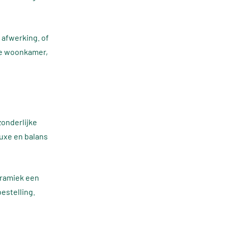
n afwerking. of
ze woonkamer,
zonderlijke
luxe en balans
eramiek een
bestelling.