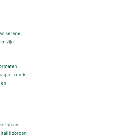
van serene,
en zijn
 formaten
daagse trends
l en
kel staan,
italië zorgen