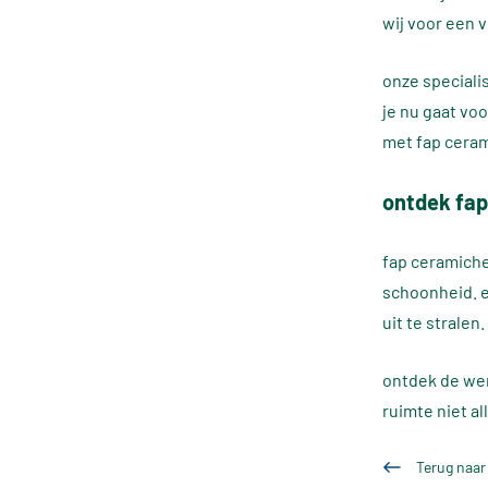
wij voor een 
onze specialis
je nu gaat vo
met fap cerami
ontdek fa
fap ceramiche 
schoonheid. e
uit te stralen.
ontdek de wer
ruimte niet al
Terug naar