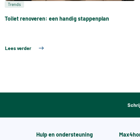
Trends
Toilet renoveren: een handig stappenplan
Lees verder
Schri
Hulp en ondersteuning
Max4ho