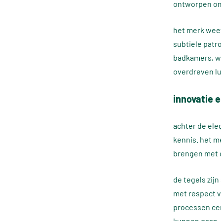
ontworpen om 
het merk weet
subtiele patr
badkamers, wo
overdreven lu
innovatie 
achter de el
kennis. het m
brengen met 
de tegels zij
met respect v
processen cen
kunnen gaan.