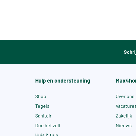
Schri
Hulp en ondersteuning
Max4ho
Shop
Over ons
Tegels
Vacature
Sanitair
Zakelijk
Doe het zelf
Nieuws
Huis & tuin