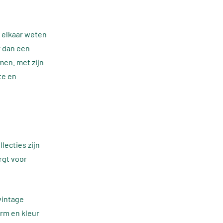
 elkaar weten
r dan een
men. met zijn
te en
llecties zijn
rgt voor
vintage
orm en kleur