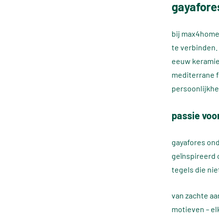
gayafore
bij max4home
te verbinden.
eeuw keramiek
mediterrane f
persoonlijkhe
passie voo
gayafores onde
geïnspireerd 
tegels die nie
van zachte aa
motieven – el