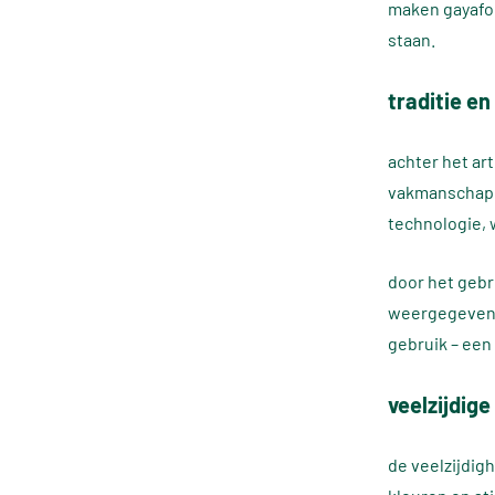
maken gayafor
staan.
traditie en
achter het ar
vakmanschap.
technologie, 
door het gebr
weergegeven. 
gebruik – een
veelzijdige
de veelzijdig