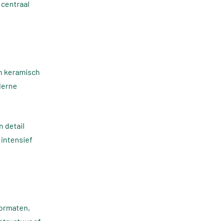
 centraal
an keramisch
derne
n detail
 intensief
formaten,