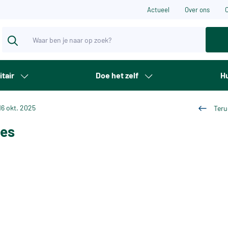
Actueel
Over ons
itair
Doe het zelf
Hu
16 okt. 2025
Teru
res