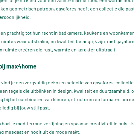
ijlen. of je nu kiest voor een zachte marmerlook, een warme hout
ken geometrisch patroon, gayafores heeft een collectie die past
ersoonlijkheid.
en prachtig tot hun recht in badkamers, keukens en woonkamers
imtes waar uitstraling en kwaliteit belangrijk zijn. met gayafore
 ruimte creëren die rust, warmte en karakter uitstraalt.
 bij max4home
vind je een zorgvuldig gekozen selectie van gayafores-collecties
leen tegels die uitblinken in design, kwaliteit en duurzaamheid. 
ag bij het combineren van kleuren, structuren en formaten om ee
ledig bij jouw stijl past.
haal je mediterrane verfijning en spaanse creativiteit in huis – 
ng meegaat en nooit uit de mode raakt.