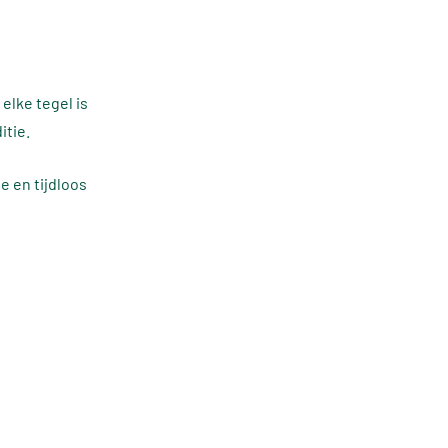
lke tegel is
itie.
 en tijdloos