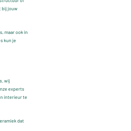
structuur of
 bij jouw
, maar ook in
s kun je
. wij
onze experts
n interieur te
keramiek dat