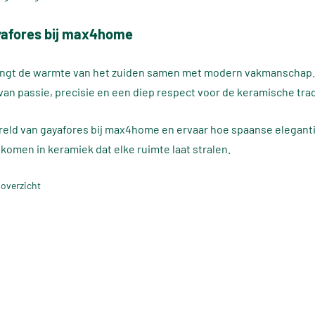
yafores bij max4home
ngt de warmte van het zuiden samen met modern vakmanschap. e
van passie, precisie en een diep respect voor de keramische trad
eld van gayafores bij max4home en ervaar hoe spaanse elegantie
omen in keramiek dat elke ruimte laat stralen.
 overzicht