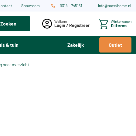
Contact
Showroom
0314 - 745151
info@max4home.nl
Winkelwagen
Zoeken
0 items
Login / Registreer
is & tuin
Zakelijk
Outlet
g naar overzicht