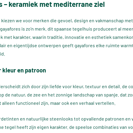
s – keramiek met mediterrane ziel
 kiezen we voor merken die gevoel, design en vakmanschap met
 gayafores is zo’n merk. dit spaanse tegelhuis produceert al mee
 met karakter, waarin traditie, innovatie en esthetiek samenko
lair en eigentijdse ontwerpen geeft gayafores elke ruimte warm
id.
r kleur en patroon
rscheidt zich door zijn liefde voor kleur, textuur en detail. de co
op de natuur, de zee en het zonnige landschap van spanje. dat zo
t alleen functioneel zijn, maar ook een verhaal vertellen.
rdetinten en natuurlijke steenlooks tot opvallende patronen en 
ke tegel heeft zijn eigen karakter. de speelse combinaties van v