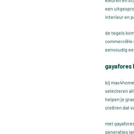
kleuren en st
een uitgespro
interieur en p
de tegels kom
commerciële ru
eenvoudig een
gayafores
bij max4home 
selecteren al
helpen je gra
creëren dat vol
met gayafores 
generaties la