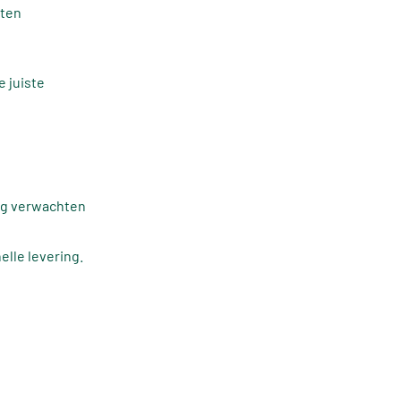
cten
e juiste
mag verwachten
lle levering.