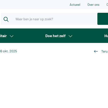
Actueel
Over ons
itair
Doe het zelf
Hu
16 okt. 2025
Teru