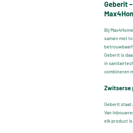
Geberit –
Max4Ho
Bij Max4Home 
samen met to
betrouwbaarh
Geberit is da
in sanitairte
combineren me
Zwitserse 
Geberit staat
Van inbouwres
elk product i