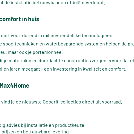
t de installatie betrouwbaar én efficiënt verloopt.
omfort in huis
teert voortdurend in milieuvriendelijke technologieën.
me spoeltechnieken en waterbesparende systemen helpen de pr
lieu, maar ook je portemonnee.
ge materialen en doordachte constructies zorgen ervoor dat el
llen jaren meegaat – een investering in kwaliteit en comfort.
ij Max4Home
vind je de nieuwste Geberit-collecties direct uit voorraad.
g advies bij installatie en productkeuze
 prijzen en betrouwbare levering