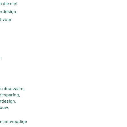
n die niet
erdesign.
t voor
l
 en duurzaam.
besparing.
rdesign.
bouw.
 en eenvoudige