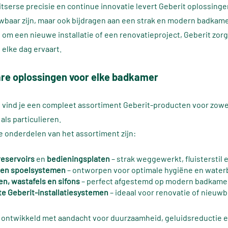
itserse precisie en continue innovatie levert Geberit oplossinge
wbaar zijn, maar ook bijdragen aan een strak en modern badkam
t om een nieuwe installatie of een renovatieproject, Geberit zorg
 elke dag ervaart.
re oplossingen voor elke badkamer
vind je een compleet assortiment Geberit-producten voor zowe
als particulieren.
e onderdelen van het assortiment zijn:
eservoirs
en
bedieningsplaten
– strak weggewerkt, fluisterstil
 en spoelsystemen
– ontworpen voor optimale hygiëne en water
en, wastafels en sifons
– perfect afgestemd op modern badkame
e Geberit-installatiesystemen
– ideaal voor renovatie of nieuw
s ontwikkeld met aandacht voor duurzaamheid, geluidsreductie