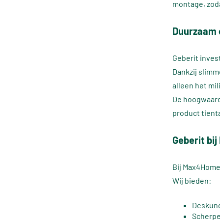
montage, zoda
Duurzaam c
Geberit inves
Dankzij slim
alleen het mi
De hoogwaardi
product tienta
Geberit b
Bij Max4Home 
Wij bieden:
Deskundi
Scherpe