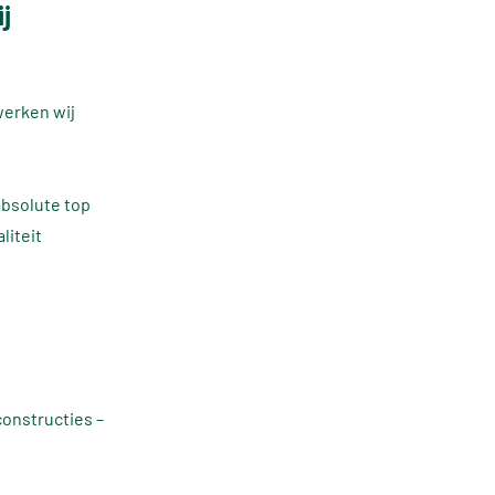
j
werken wij
absolute top
liteit
onstructies –