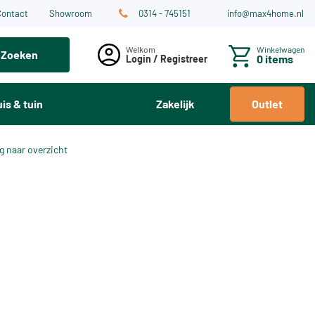
Contact
Showroom
0314 - 745151
info@max4home.nl
Winkelwagen
Zoeken
0 items
Login / Registreer
is & tuin
Zakelijk
Outlet
g naar overzicht