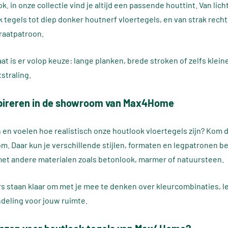
ok. in onze collectie vind je altijd een passende houttint. Van lich
 tegels tot diep donker houtnerf vloertegels, en van strak recht
graatpatroon.
at is er volop keuze: lange planken, brede stroken of zelfs klein
straling.
spireren in de showroom van Max4Home
en en voelen hoe realistisch onze houtlook vloertegels zijn? Kom 
. Daar kun je verschillende stijlen, formaten en legpatronen be
t andere materialen zoals betonlook, marmer of natuursteen.
s staan klaar om met je mee te denken over kleurcombinaties,
ndeling voor jouw ruimte.