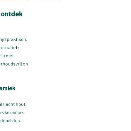
– ontdek
ijd praktisch,
ternatief:
els met
erhoudsvrij en
ramiek
ls echt hout,
rk keramiek.
Ideaal dus