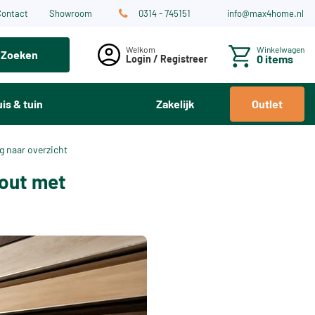
Contact
Showroom
0314 - 745151
info@max4home.nl
Winkelwagen
Zoeken
0 items
Login / Registreer
is & tuin
Zakelijk
Outlet
g naar overzicht
hout met