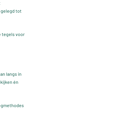
t
 gelegd tot
e tegels voor
dan langs in
kijken én
 legmethodes