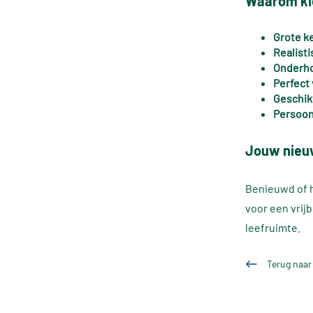
Waarom ki
Grote k
Realist
Onderho
Perfect
Geschik
Persoon
Jouw nieuw
Benieuwd of h
voor een vrij
leefruimte.
Terug naar