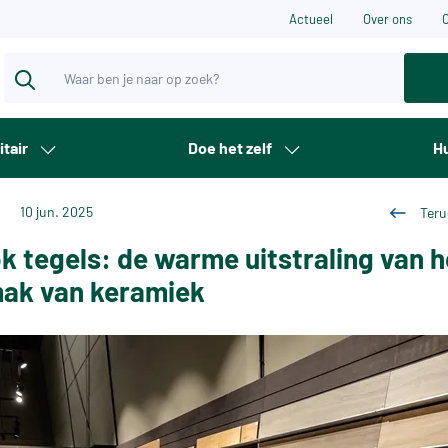
Actueel
Over ons
itair
Doe het zelf
Hu
10 jun. 2025
Teru
k tegels: de warme uitstraling van 
ak van keramiek