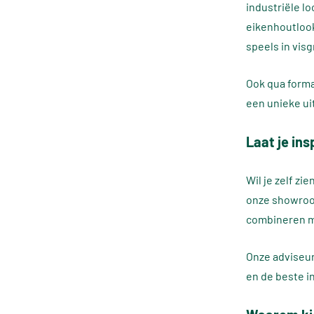
industriële lo
eikenhoutlook
speels in vis
Ook qua forma
een unieke uit
Laat je in
Wil je zelf zi
onze showroom
combineren me
Onze adviseur
en de beste i