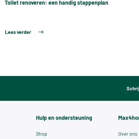
Toilet renoveren: een handig stappenplan
Lees verder
Schri
Hulp en ondersteuning
Max4ho
Shop
Over ons