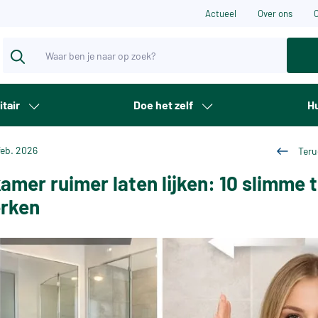
Actueel
Over ons
itair
Doe het zelf
Hu
feb. 2026
Teru
amer ruimer laten lijken: 10 slimme t
erken