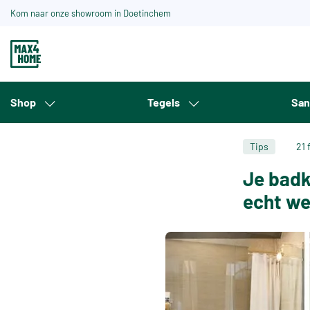
Kom naar onze showroom in Doetinchem
Shop
Tegels
San
Tips
21 
Je badk
echt w