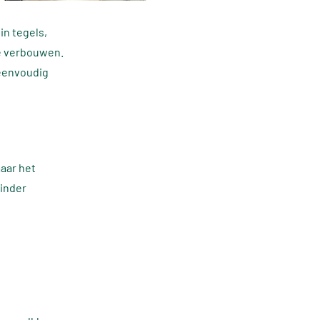
in tegels,
te verbouwen.
 eenvoudig
aar het
minder