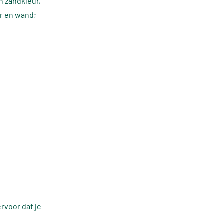
n zandkleur,
er en wand;
rvoor dat je