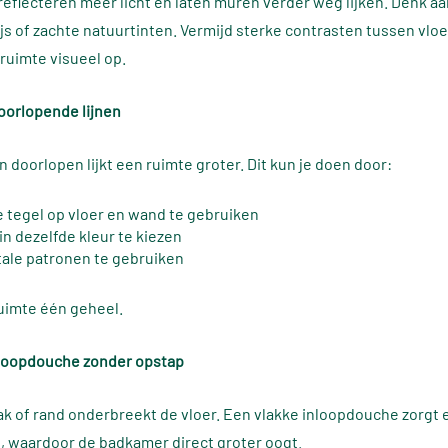
 reflecteren meer licht en laten muren verder weg lijken. Denk aa
rijs of zachte natuurtinten. Vermijd sterke contrasten tussen vlo
 ruimte visueel op.
oorlopende lijnen
 doorlopen lijkt een ruimte groter. Dit kun je doen door:
e tegel op vloer en wand te gebruiken
n dezelfde kleur te kiezen
tale patronen te gebruiken
uimte één geheel.
nloopdouche zonder opstap
 of rand onderbreekt de vloer. Een vlakke inloopdouche zorgt e
t, waardoor de badkamer direct groter oogt.