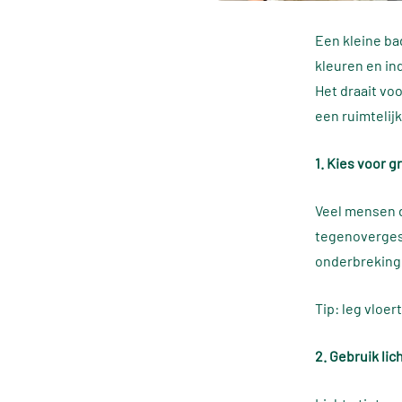
Een kleine ba
kleuren en in
Het draait voo
een ruimtelijk
1. Kies voor g
Veel mensen d
tegenovergest
onderbrekinge
Tip: leg vloe
2. Gebruik lic