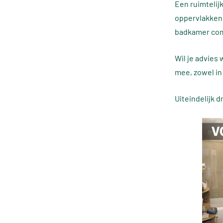
Een ruimtelij
oppervlakken,
badkamer com
Wil je advies 
mee, zowel in 
Uiteindelijk d