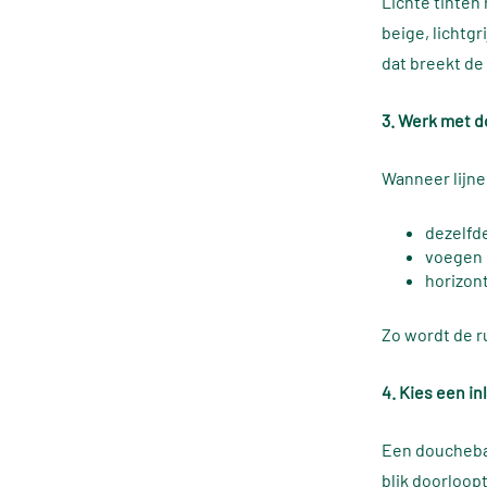
Lichte tinten
beige, lichtg
dat breekt de
3. Werk met d
Wanneer lijnen
dezelfd
voegen i
horizon
Zo wordt de r
4. Kies een i
Een douchebak
blik doorloop