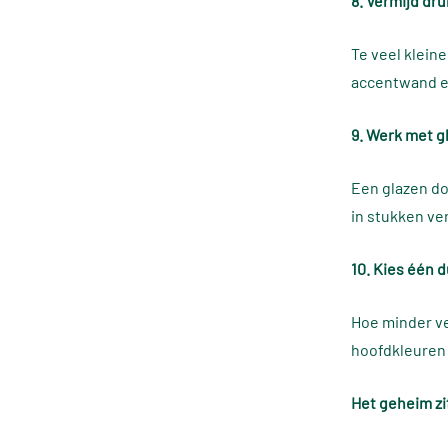
8. Vermijd dr
Te veel klein
accentwand en
9. Werk met g
Een glazen do
in stukken ve
10. Kies één du
Hoe minder ve
hoofdkleuren 
Het geheim zit