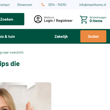
Contact
Showroom
0314 - 745151
info@max4home.nl
Winkelwagen
Zoeken
0 items
Login / Registreer
is & tuin
Zakelijk
Outlet
g naar overzicht
ips die