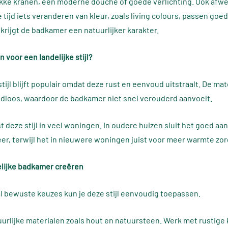
kke kranen, een moderne douche of goede verlichting. Ook afwe
 tijd iets veranderen van kleur, zoals living colours, passen goe
r krijgt de badkamer een natuurlijker karakter.
 voor een landelijke stijl?
stijl blijft populair omdat deze rust en eenvoud uitstraalt. De ma
tijdloos, waardoor de badkamer niet snel verouderd aanvoelt.
 deze stijl in veel woningen. In oudere huizen sluit het goed aan
er, terwijl het in nieuwere woningen juist voor meer warmte zor
elijke badkamer creëren
l bewuste keuzes kun je deze stijl eenvoudig toepassen.
uurlijke materialen zoals hout en natuursteen. Werk met rustige 