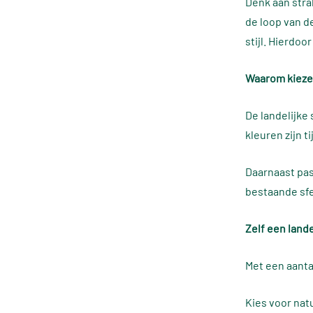
Denk aan stra
de loop van de
stijl. Hierdoo
Waarom kiezen
De landelijke 
kleuren zijn 
Daarnaast past
bestaande sfe
Zelf een land
Met een aanta
Kies voor nat