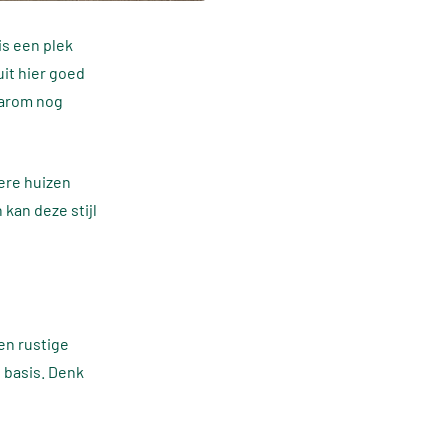
is een plek
luit hier goed
aarom nog
ere huizen
kan deze stijl
en rustige
 basis. Denk