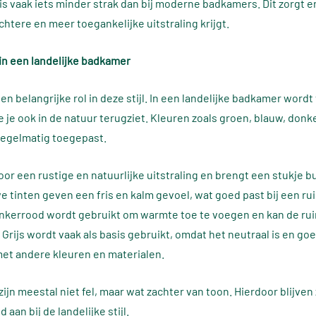
is vaak iets minder strak dan bij moderne badkamers. Dit zorgt e
htere en meer toegankelijke uitstraling krijgt.
in een landelijke badkamer
en belangrijke rol in deze stijl. In een landelijke badkamer word
e je ook in de natuur terugziet. Kleuren zoals groen, blauw, don
regelmatig toegepast.
oor een rustige en natuurlijke uitstraling en brengt een stukje b
e tinten geven een fris en kalm gevoel, wat goed past bij een ru
nkerrood wordt gebruikt om warmte toe te voegen en kan de ru
Grijs wordt vaak als basis gebruikt, omdat het neutraal is en goe
et andere kleuren en materialen.
ijn meestal niet fel, maar wat zachter van toon. Hierdoor blijven 
 aan bij de landelijke stijl.