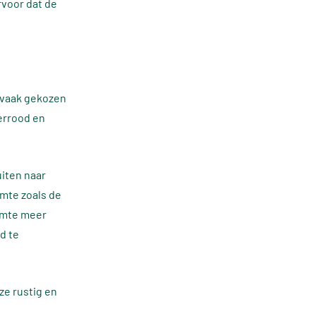
rvoor dat de
t vaak gekozen
kerrood en
uiten naar
imte zoals de
imte meer
d te
ze rustig en