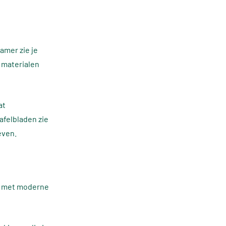
kamer zie je
 materialen
at
afelbladen zie
even.
en met moderne