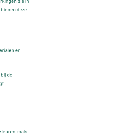
rkingen die in
d binnen deze
terialen en
 bij de
gt.
kleuren zoals