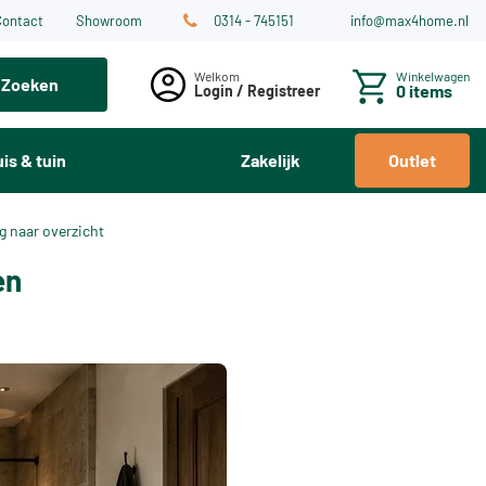
Contact
Showroom
0314 - 745151
info@max4home.nl
Winkelwagen
Zoeken
0 items
Login / Registreer
is & tuin
Zakelijk
Outlet
g naar overzicht
en