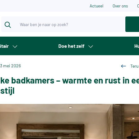
Actueel
Over ons
itair
Doe het zelf
Hu
13 mei 2026
Teru
jke badkamers – warmte en rust in e
stijl