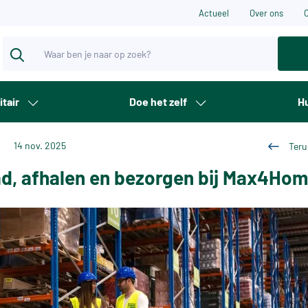
Actueel
Over ons
itair
Doe het zelf
Hu
14 nov. 2025
Teru
d, afhalen en bezorgen bij Max4Ho