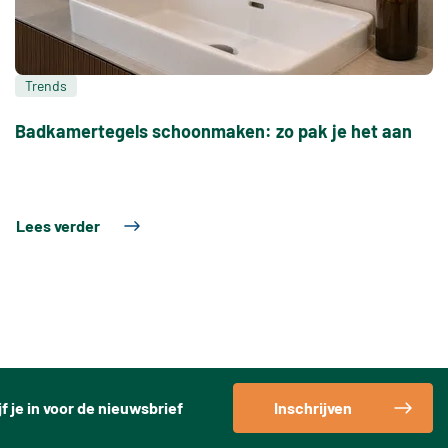
Trends
Badkamertegels schoonmaken: zo pak je het aan
Lees verder
jf je in voor de nieuwsbrief
Inschrijven