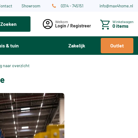
Contact
Showroom
0314 - 745151
info@max4home.nl
Winkelwagen
Zoeken
0 items
Login / Registreer
is & tuin
Zakelijk
Outlet
g naar overzicht
me