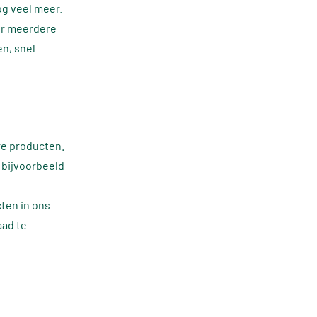
og veel meer.
er meerdere
n, snel
re producten.
 bijvoorbeeld
cten in ons
aad te