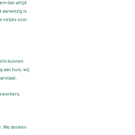
em dan altijd
t aanwezig is
s netjes voor
pots kunnen
g aan huis, wij
aarstaat.
dewerkers.
e. We denken