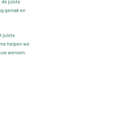
 de juiste
ang gemak en
t juiste
home helpen we
jouw wensen.