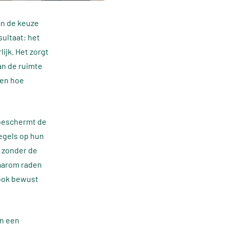
an de keuze
sultaat: het
lijk. Het zorgt
an de ruimte
ien hoe
 beschermt de
egels op hun
: zonder de
Daarom raden
 ook bewust
an een