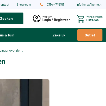
Contact
Showroom
0314 - 745151
info@max4home.nl
Winkelwagen
Zoeken
0 items
Login / Registreer
is & tuin
Zakelijk
Outlet
g naar overzicht
en