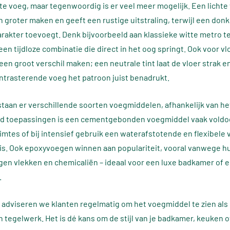
te voeg, maar tegenwoordig is er veel meer mogelijk. Een lichte
h groter maken en geeft een rustige uitstraling, terwijl een donk
arakter toevoegt. Denk bijvoorbeeld aan klassieke witte metro t
en tijdloze combinatie die direct in het oog springt. Ook voor v
een groot verschil maken; een neutrale tint laat de vloer strak e
ontrasterende voeg het patroon juist benadrukt.
taan er verschillende soorten voegmiddelen, afhankelijk van he
rd toepassingen is een cementgebonden voegmiddel vaak voldoe
uimtes of bij intensief gebruik een waterafstotende en flexibele
is. Ook epoxyvoegen winnen aan populariteit, vooral vanwege h
en vlekken en chemicaliën – ideaal voor een luxe badkamer of 
.
adviseren we klanten regelmatig om het voegmiddel te zien als d
n tegelwerk. Het is dé kans om de stijl van je badkamer, keuken