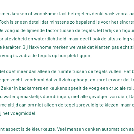
mer, keuken of woonkamer laat betegelen, denkt vaak vooral a
Toch is er een detail dat minstens zo bepalend is voor het eindre
 voeg is de lijmende factor tussen de tegels, letterlijk en figuur
oor stevigheid en waterdichtheid, maar geeft ook de uitstraling v
eve karakter. Bij Max4home merken we vaak dat klanten pas echt z
 voeg is, zodra de tegels op hun plek liggen.
l doet meer dan alleen de ruimte tussen de tegels vullen. Het
gen vocht, voorkomt dat vuil zich ophoopt en zorgt ervoor dat t
n. Zeker in badkamers en keukens speelt de voeg een cruciale rol
ou water gemakkelijk doordringen, met alle gevolgen van dien. 
me altijd aan om niet alleen de tegel zorgvuldig te kiezen, maar
bij het voegmiddel.
nt aspect is de kleurkeuze. Veel mensen denken automatisch a