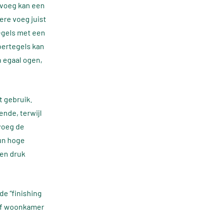
 voeg kan een
ere voeg juist
egels met een
loertegels kan
n egaal ogen,
t gebruik.
nde, terwijl
 voeg de
un hoge
een druk
e “finishing
 of woonkamer