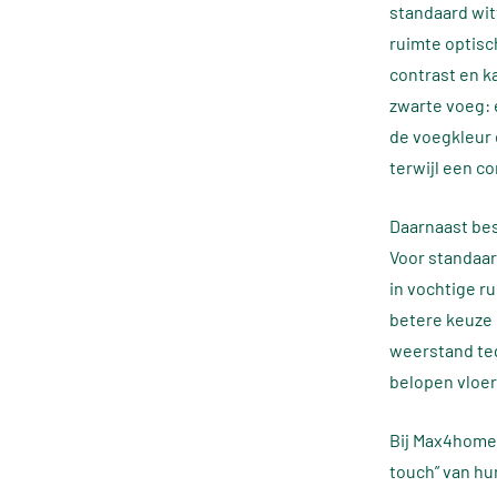
standaard wit
ruimte optisc
contrast en k
zwarte voeg: e
de voegkleur 
terwijl een c
Daarnaast bes
Voor standaa
in vochtige r
betere keuze 
weerstand teg
belopen vloer
Bij Max4home 
touch” van hu