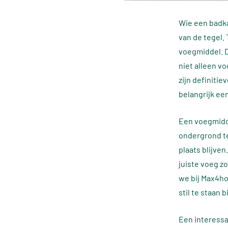
Wie een badka
van de tegel. 
voegmiddel. De
niet alleen v
zijn definiti
belangrijk een
Een voegmidde
ondergrond te
plaats blijve
juiste voeg z
we bij Max4ho
stil te staan 
Een interessa