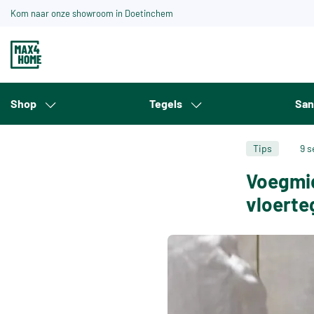
Kom naar onze showroom in Doetinchem
Shop
Tegels
San
Tips
9 s
Voegmid
vloerte