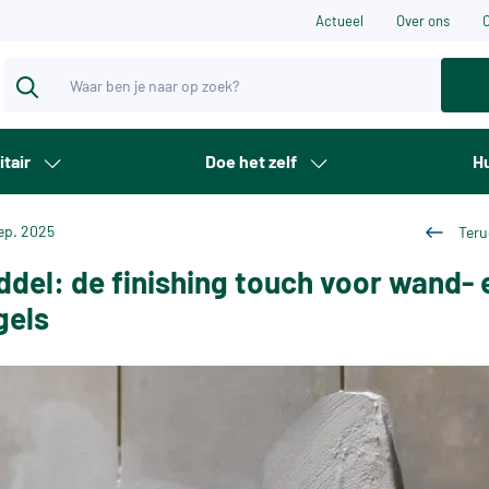
Actueel
Over ons
itair
Doe het zelf
Hu
ep. 2025
Teru
del: de finishing touch voor wand- 
gels