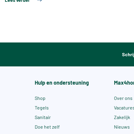
Schri
Hulp en ondersteuning
Max4ho
Shop
Over ons
Tegels
Vacature
Sanitair
Zakelijk
Doe het zelf
Nieuws