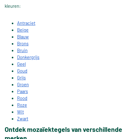
kleuren:
Antraciet
Beige
Blauw
Brons
Bruin
Donkergrijs
Geel
Goud
Grijs
Groen
Paars
Rood
Roze
Wit
Zwart
Ontdek mozaïektegels van verschillende
merken