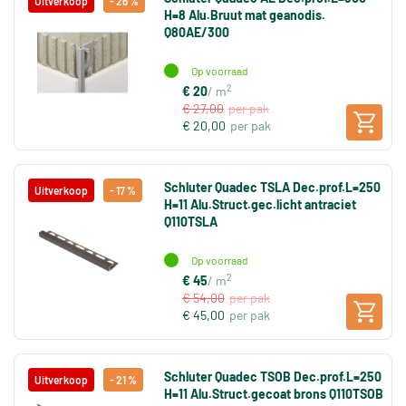
Uitverkoop
- 26 %
H=8 Alu.Bruut mat geanodis.
Q80AE/300
Op voorraad
2
€ 20
/ m
€ 27,00
per pak
€ 20,00
per pak
Schluter Quadec TSLA Dec.prof.L=250
Uitverkoop
- 17 %
H=11 Alu.Struct.gec.licht antraciet
Q110TSLA
Op voorraad
2
€ 45
/ m
€ 54,00
per pak
€ 45,00
per pak
Schluter Quadec TSOB Dec.prof.L=250
Uitverkoop
- 21 %
H=11 Alu.Struct.gecoat brons Q110TSOB