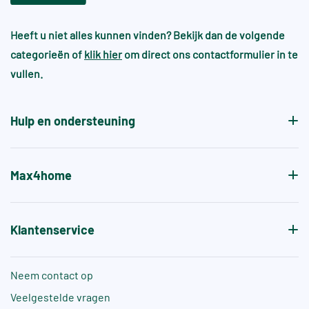
R11, R12, R13 – Gebruik in openbare ruimtes,
op tint- en maatverschil en kunnen daardoor niet
Bij handgevormde wandtegels kan dit bijna altijd
industrie of zeer natte/risicovolle
worden samengevoegd met bestaande voorraad.
omgevingen
Heeft u niet alles kunnen vinden? Bekijk dan de volgende
wel en heeft dit juist de sfeer en gewenste
categorieën of
klik hier
om direct ons contactformulier in te
patroon.
Voor zwembaden en wellnessruimtes gelden vaak
vullen.
aanvullende normen, zoals +A of +B, die specifiek
de antislipwaarde bij blootvoets gebruik aangeven.
Hulp en ondersteuning
Max4home
Klantenservice
Neem contact op
Veelgestelde vragen