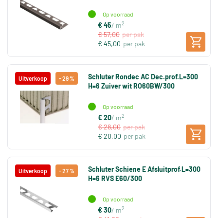
Op voorraad
2
€ 45
/ m
€ 57,00
per pak
€ 45,00
per pak
Schluter Rondec AC Dec.prof.L=300
Uitverkoop
- 29 %
H=6 Zuiver wit RO60BW/300
Op voorraad
2
€ 20
/ m
€ 28,00
per pak
€ 20,00
per pak
Schluter Schiene E Afsluitprof.L=300
Uitverkoop
- 27 %
H=6 RVS E60/300
Op voorraad
2
€ 30
/ m