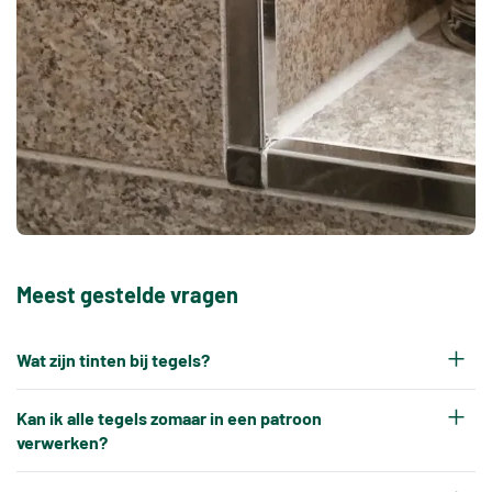
Meest gestelde vragen
Wat zijn tinten bij tegels?
Elke productiepartij tegels krijgt na het bakken
Kan ik alle tegels zomaar in een patroon
een eigen tintnummer. Omdat keramische tegels
verwerken?
een natuurproduct zijn en onder hoge
Nee, tegels kunnen niet altijd zonder meer in elk