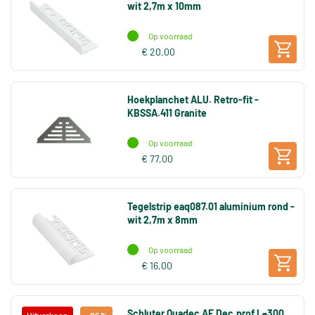
wit 2,7m x 10mm
Op voorraad
€ 20,00
Hoekplanchet ALU. Retro-fit -
KBSSA.411 Granite
Op voorraad
€ 77,00
Tegelstrip eaq087.01 aluminium rond -
wit 2,7m x 8mm
Op voorraad
€ 16,00
Schluter Quadec AE Dec.prof.L=300