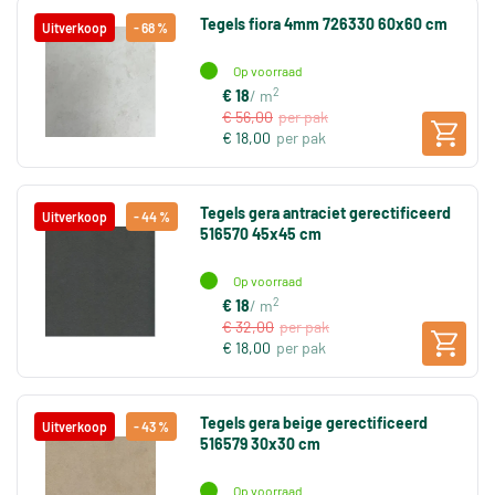
Tegels fiora 4mm 726330 60x60 cm
Uitverkoop
- 68 %
Op voorraad
2
€ 18
/ m
€ 56,00
per pak
€ 18,00
per pak
Tegels gera antraciet gerectificeerd
Uitverkoop
- 44 %
516570 45x45 cm
Op voorraad
2
€ 18
/ m
€ 32,00
per pak
€ 18,00
per pak
Tegels gera beige gerectificeerd
Uitverkoop
- 43 %
516579 30x30 cm
Op voorraad