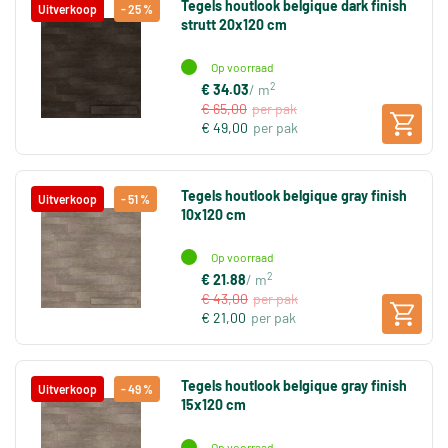
Tegels houtlook belgique dark finish
Uitverkoop
- 25 %
strutt 20x120 cm
Op voorraad
2
€ 34.03
/ m
€ 65,00
per pak
€ 49,00
per pak
Tegels houtlook belgique gray finish
Uitverkoop
- 51 %
10x120 cm
Op voorraad
2
€ 21.88
/ m
€ 43,00
per pak
€ 21,00
per pak
Tegels houtlook belgique gray finish
Uitverkoop
- 49 %
15x120 cm
Op voorraad