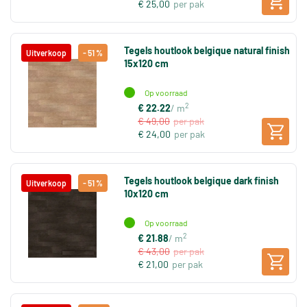
€ 25,00
per pak
Tegels houtlook belgique natural finish
Uitverkoop
- 51 %
15x120 cm
Op voorraad
2
€ 22.22
/ m
€ 49,00
per pak
€ 24,00
per pak
Tegels houtlook belgique dark finish
Uitverkoop
- 51 %
10x120 cm
Op voorraad
2
€ 21.88
/ m
€ 43,00
per pak
€ 21,00
per pak