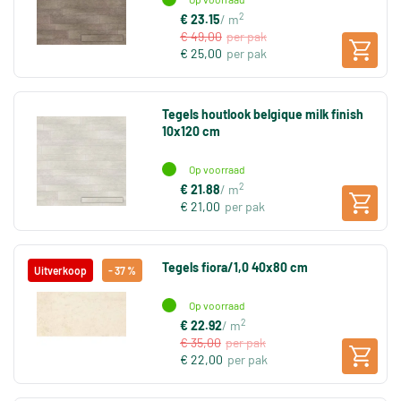
2
€ 23.15
/ m
€ 49,00
per pak
€ 25,00
per pak
Tegels houtlook belgique milk finish
10x120 cm
Op voorraad
2
€ 21.88
/ m
€ 21,00
per pak
Tegels fiora/1,0 40x80 cm
Uitverkoop
- 37 %
Op voorraad
2
€ 22.92
/ m
€ 35,00
per pak
€ 22,00
per pak