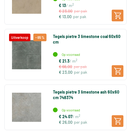
2
€ 13
/ m
€ 23,00
per pak
€ 13,00
per pak
Tegels pietre 3 limestone coal 60x60
Uitverkoop
- 65 %
cm
Op voorraad
2
€ 21.3
/ m
€ 66,00
per pak
€ 23,00
per pak
Tegels pietre 3 limestone ash 60x60
cm 748374
Op voorraad
2
€ 24.07
/ m
€ 26,00
per pak