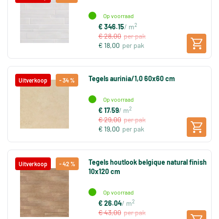
Op voorraad
2
€ 346.15
/ m
€ 28,00
per pak
€ 18,00
per pak
Tegels aurinia/1,0 60x60 cm
Uitverkoop
- 34 %
Op voorraad
2
€ 17.59
/ m
€ 29,00
per pak
€ 19,00
per pak
Tegels houtlook belgique natural finish
Uitverkoop
- 42 %
10x120 cm
Op voorraad
2
€ 26.04
/ m
€ 43,00
per pak