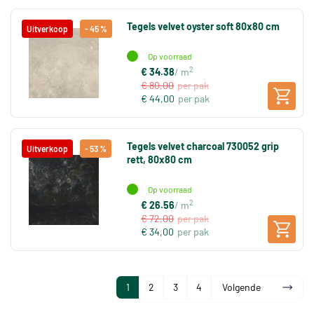
Tegels velvet oyster soft 80x80 cm
Uitverkoop
- 45 %
Op voorraad
2
€ 34.38
/ m
€ 80,00
per pak
€ 44,00
per pak
Tegels velvet charcoal 730052 grip
Uitverkoop
- 53 %
rett, 80x80 cm
Op voorraad
2
€ 26.56
/ m
€ 72,00
per pak
€ 34,00
per pak
1
2
3
4
Volgende