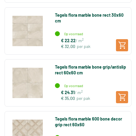
Tegels flora marble bone rect 30x60
cm
Op voorraad
2
€ 22.22
/ m
€ 32,00
per pak
Tegels flora marble bone grip/antislip
rect 60x60 cm
Op voorraad
2
€ 24.31
/ m
€ 35,00
per pak
Tegels flora marble 600 bone decor
grip rect 60x60