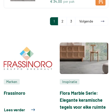
€ 34,00
per pak
1
2
3
Volgende
Merken
Inspiratie
Frassinoro
Flora Marble Serie:
Elegante keramische
tegels voor elke ruimte
Lees verder