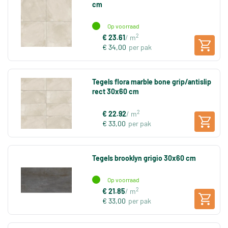
cm
Op voorraad
2
€ 23.61
/ m
€ 34,00
per pak
Tegels flora marble bone grip/antislip
rect 30x60 cm
2
€ 22.92
/ m
€ 33,00
per pak
Tegels brooklyn grigio 30x60 cm
Op voorraad
2
€ 21.85
/ m
€ 33,00
per pak