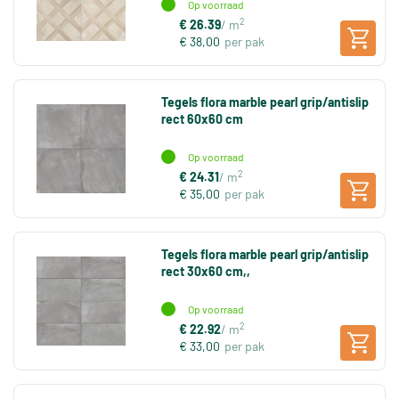
Op voorraad
2
€ 26.39
/ m
€ 38,00
per pak
Tegels flora marble pearl grip/antislip
rect 60x60 cm
Op voorraad
2
€ 24.31
/ m
€ 35,00
per pak
Tegels flora marble pearl grip/antislip
rect 30x60 cm,,
Op voorraad
2
€ 22.92
/ m
€ 33,00
per pak