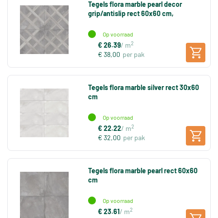
Tegels flora marble pearl decor
grip/antislip rect 60x60 cm,
Op voorraad
2
€ 26.39
/ m
€ 38,00
per pak
Tegels flora marble silver rect 30x60
cm
Op voorraad
2
€ 22.22
/ m
€ 32,00
per pak
Tegels flora marble pearl rect 60x60
cm
Op voorraad
2
€ 23.61
/ m