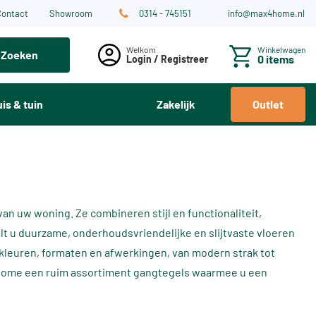
Contact
Showroom
0314 - 745151
info@max4home.nl
Winkelwagen
Zoeken
0 items
Login / Registreer
is & tuin
Zakelijk
Outlet
van uw woning. Ze combineren stijl en functionaliteit,
alt u duurzame, onderhoudsvriendelijke en slijtvaste vloeren
se kleuren, formaten en afwerkingen, van modern strak tot
Max4Home een ruim assortiment gangtegels waarmee u een