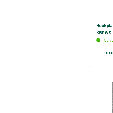
Hoekpla
KBSWS.
Op v
€ 60,0