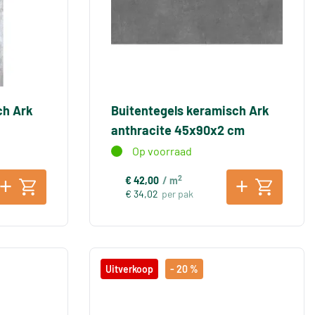
ch Ark
Buitentegels keramisch Ark
anthracite 45x90x2 cm
Op voorraad
2
€ 42,00
/ m
€ 34,02
per pak
Uitverkoop
- 20 %