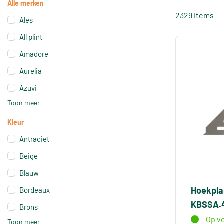
Alle merken
2329 items
Ales
All plint
Amadore
Aurelia
Azuvi
Toon meer
Kleur
Antraciet
Beige
Blauw
Hoekpla
Bordeaux
KBSSA.4
Brons
Op v
Toon meer