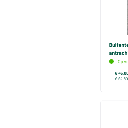
Buitent
antrach
Op v
€ 45,0
€ 64,80