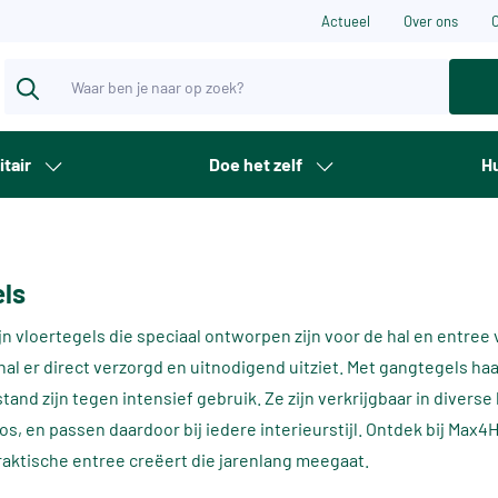
Actueel
Over ons
itair
Doe het zelf
Hu
ls
jn vloertegels die speciaal ontworpen zijn voor de hal en entree 
al er direct verzorgd en uitnodigend uitziet. Met gangtegels ha
stand zijn tegen intensief gebruik. Ze zijn verkrijgbaar in diver
loos, en passen daardoor bij iedere interieurstijl. Ontdek bij 
praktische entree creëert die jarenlang meegaat.