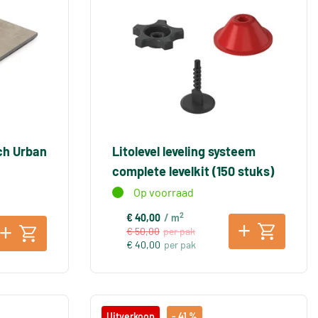
ch Urban
Litolevel leveling systeem
complete levelkit (150 stuks)
Op voorraad
2
€ 40,00
/ m
€ 50,00
per pak
€ 40,00
per pak
Uitverkoop
- 41 %