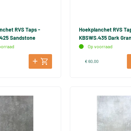
nchet RVS Taps -
Hoekplanchet RVS Tap
425 Sandstone
KBSWS.435 Dark Gran
oorraad
Op voorraad
0
€ 60,00