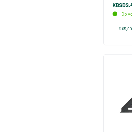
KBSDS.4
Op v
€ 65,00