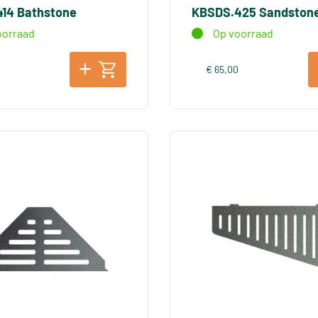
14 Bathstone
KBSDS.425 Sandston
oorraad
Op voorraad
€ 65,00