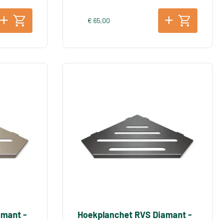
€ 65,00
amant -
Hoekplanchet RVS Diamant -