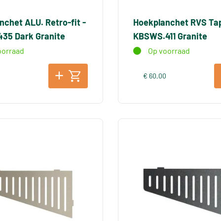
nchet ALU. Retro-fit -
Hoekplanchet RVS Tap
35 Dark Granite
KBSWS.411 Granite
oorraad
Op voorraad
€ 60,00