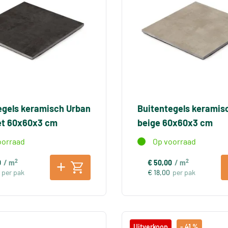
egels keramisch Urban
Buitentegels keramis
et 60x60x3 cm
beige 60x60x3 cm
oorraad
Op voorraad
2
2
0
/ m
€ 50,00
/ m
per pak
€ 18,00
per pak
Uitverkoop
- 41 %