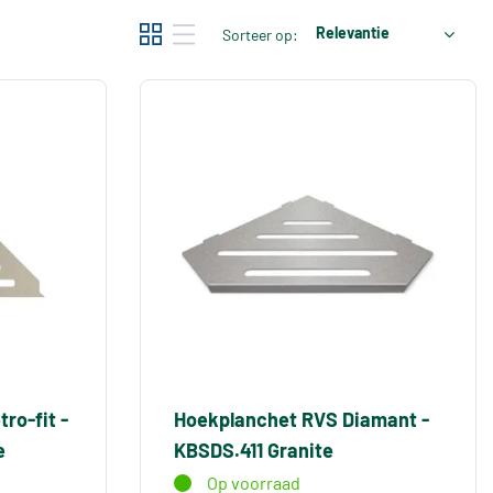
Relevantie
Sorteer op:
ro-fit -
Hoekplanchet RVS Diamant -
e
KBSDS.411 Granite
Op voorraad