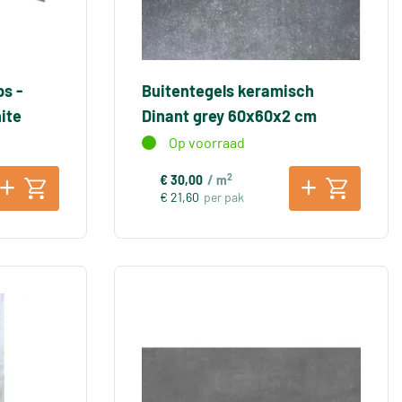
s -
Buitentegels keramisch
ite
Dinant grey 60x60x2 cm
Op voorraad
2
€ 30,00
/ m
€ 21,60
per pak