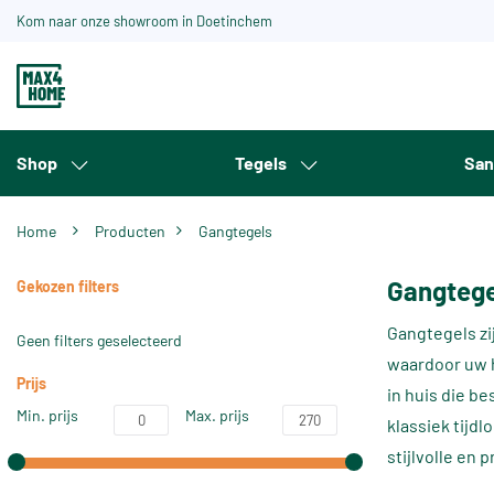
Kom naar onze showroom in Doetinchem
Shop
Tegels
San
Home
Producten
gangtegels
Gangtege
Gekozen filters
Gangtegels zi
Geen filters geselecteerd
waardoor uw h
Prijs
in huis die be
Min. prijs
Max. prijs
klassiek tijd
stijlvolle en 