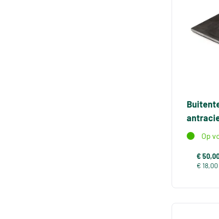
Buitent
antraci
Op v
€ 50,0
€ 18,00