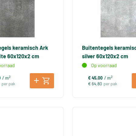
egels keramisch Ark
Buitentegels keramis
ite 60x120x2 cm
silver 60x120x2 cm
oorraad
Op voorraad
2
2
0
/ m
€ 45,00
/ m
per pak
€ 64,80
per pak