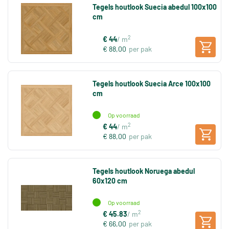
Tegels houtlook Suecia abedul 100x100
cm
2
€ 44
/ m
€ 88,00
per pak
Tegels houtlook Suecia Arce 100x100
cm
Op voorraad
2
€ 44
/ m
€ 88,00
per pak
Tegels houtlook Noruega abedul
60x120 cm
Op voorraad
2
€ 45.83
/ m
€ 66,00
per pak