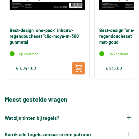
Best-design "one-pack" inbouw-
Best-design "one-p
regendoucheset "clic-moya-m-300"
regendoucheset "cl
gunmetal
mat-goud
Op voorraad
Op voorraad
€ 1.044,00
€ 933,00
Meest gestelde vragen
Wat zijn tinten bij tegels?
Elke productiepartij tegels krijgt na het bakken
Kan ik alle tegels zomaar in een patroon