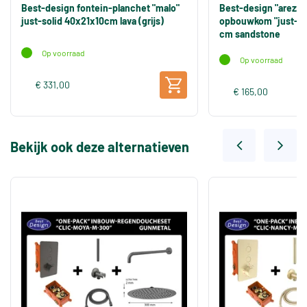
Best-design fontein-planchet "malo"
Best-design "arezzo
just-solid 40x21x10cm lava (grijs)
opbouwkom "just-sol
cm sandstone
Op voorraad
Op voorraad
€ 331,00
€ 165,00
Bekijk ook deze alternatieven