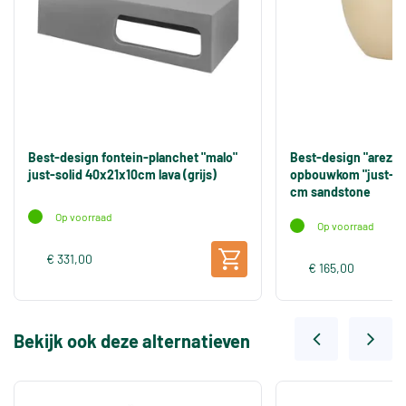
Best-design fontein-planchet "malo"
Best-design "arezzo
just-solid 40x21x10cm lava (grijs)
opbouwkom "just-sol
cm sandstone
Op voorraad
Op voorraad
€ 331,00
€ 165,00
Bekijk ook deze alternatieven