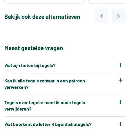
Bekijk ook deze alternatieven
Meest gestelde vragen
Wat zijn tinten bij tegels?
Elke productiepartij tegels krijgt na het bakken
Kan ik alle tegels zomaar in een patroon
een eigen tintnummer. Omdat keramische tegels
verwerken?
een natuurproduct zijn en onder hoge
Nee, tegels kunnen niet altijd zonder meer in elk
temperaturen worden gebakken, ontstaat er altijd
Tegels over tegels: moet ik oude tegels
gewenst patroon worden verwerkt.
verwijderen?
een klein kleurverschil tussen verschillende
Tegels hebben altijd kleine, toegestane
productiebatches.
In de meeste gevallen is het niet nodig om oude
maatverschillen, en bepaalde patronen kunnen
Wat betekent de letter R bij antisliptegels?
Bij een bijbestelling is het daarom belangrijk dat u
tegels te verwijderen. Nieuwe vloer- of