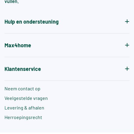
vullen.
aanvullende normen, zoals +A of +B, die specifiek
de antislipwaarde bij blootvoets gebruik aangeven.
Hulp en ondersteuning
Max4home
Klantenservice
Neem contact op
Veelgestelde vragen
Levering & afhalen
Herroepingsrecht