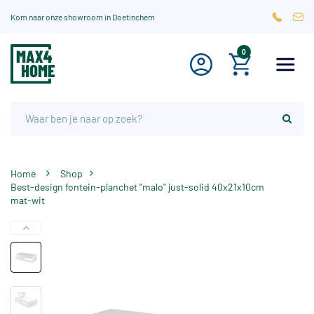
Kom naar onze showroom in Doetinchem
0
Home
Shop
Best-design fontein-planchet "malo" just-solid 40x21x10cm
mat-wit