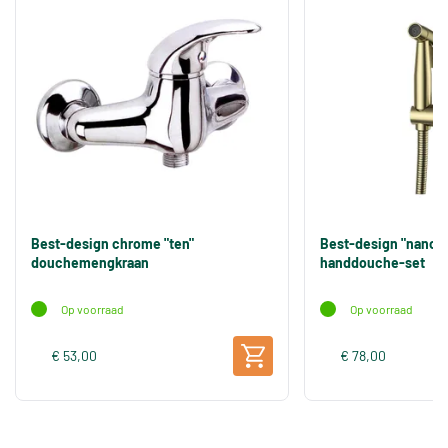
Best-design chrome "ten"
Best-design "nancy" 
douchemengkraan
handdouche-set
Op voorraad
Op voorraad
€ 53,00
€ 78,00