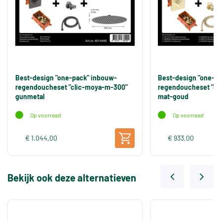
Best-design "one-pack" inbouw-
Best-design "one-p
regendoucheset "clic-moya-m-300"
regendoucheset "cl
gunmetal
mat-goud
Op voorraad
Op voorraad
€ 1.044,00
€ 933,00
Bekijk ook deze alternatieven