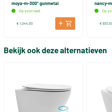
moya-m-300" gunmetal
nancy-m
Op voorraad
Op vo
€ 1.044,00
€ 933,0
Bekijk ook deze alternatieven