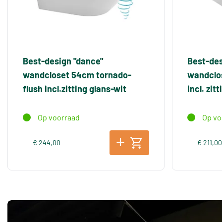
Best-design "dance"
Best-des
wandcloset 54cm tornado-
wandclo
flush incl.zitting glans-wit
incl. zit
Op voorraad
Op vo
€ 244,00
€ 211,0