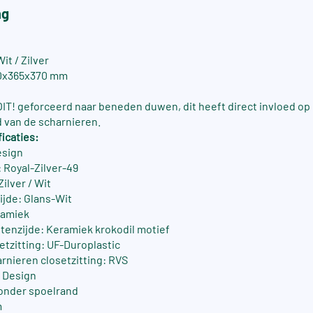
ng
it / Zilver
0x365x370 mm
OIT! geforceerd naar beneden duwen, dit heeft direct invloed op
 van de scharnieren.
icaties:
esign
 Royal-Zilver-49
Zilver / Wit
ijde: Glans-Wit
ramiek
tenzijde: Keramiek krokodil motief
etzitting: UF-Duroplastic
arnieren closetzitting: RVS
/ Design
onder spoelrand
m