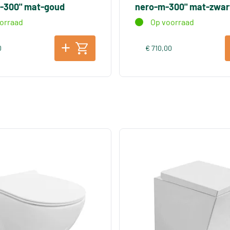
-300" mat-goud
nero-m-300" mat-zwar
orraad
Op voorraad
0
€ 710,00