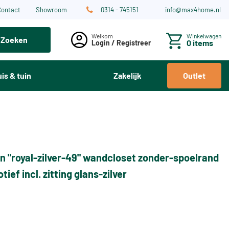
Contact
Showroom
0314 - 745151
info@max4home.nl
Winkelwagen
Zoeken
0 items
Login / Registreer
is & tuin
Zakelijk
Outlet
n "royal-zilver-49" wandcloset zonder-spoelrand
tief incl. zitting glans-zilver