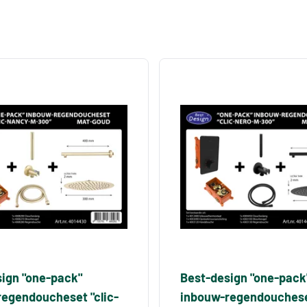
ign "one-pack"
Best-design "one-pack
egendoucheset "clic-
inbouw-regendoucheset