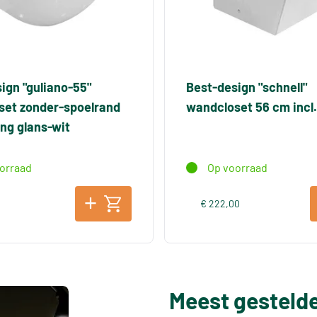
ign "guliano-55"
Best-design "schnell"
set zonder-spoelrand
wandcloset 56 cm incl. 
ting glans-wit
orraad
Op voorraad
0
€ 222,00
Meest gesteld