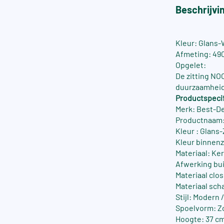
Beschrijvi
Kleur: Glans-W
Afmeting: 49
Opgelet:
De zitting NO
duurzaamheid
Productspecif
Merk: Best-D
Productnaam:
Kleur : Glans-
Kleur binnenz
Materiaal: Ke
Afwerking bui
Materiaal clos
Materiaal sch
Stijl: Modern 
Spoelvorm: Z
Hoogte: 37 c