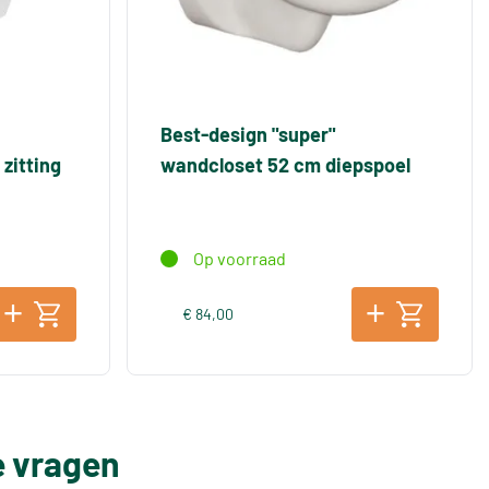
Best-design "super"
zitting
wandcloset 52 cm diepspoel
Op voorraad
€ 84,00
e vragen