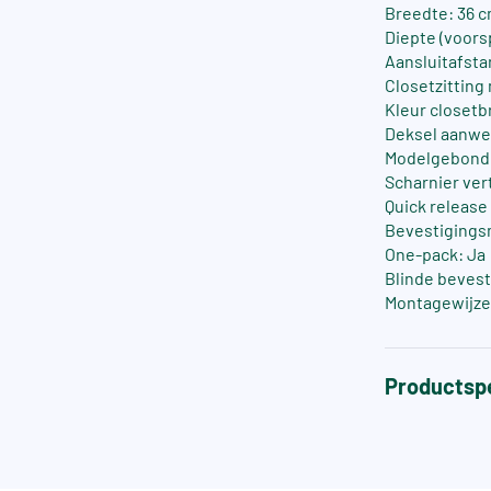
Breedte: 36 
Diepte (voors
Aansluitafsta
Closetzitting
Kleur closetbr
Deksel aanwe
Modelgebonde
Scharnier ver
Quick release 
Bevestigings
One-pack: Ja
Blinde bevest
Montagewijze
Productspe