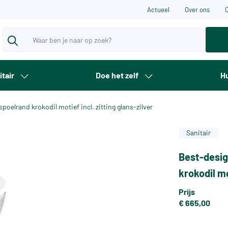
Actueel
Over ons
itair
Doe het zelf
Hu
poelrand krokodil motief incl. zitting glans-zilver
Sanitair
Best-desig
krokodil mo
Prijs
€ 665,00