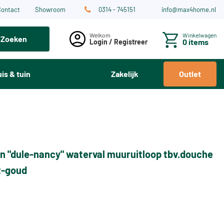
Contact
Showroom
0314 - 745151
info@max4home.nl
Winkelwagen
Zoeken
0 items
Login / Registreer
is & tuin
Zakelijk
Outlet
n "dule-nancy" waterval muuruitloop tbv.douche
t-goud