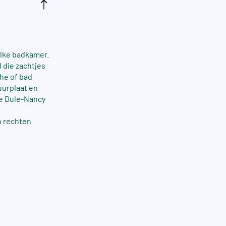
lke badkamer.
 die zachtjes
he of bad
uurplaat en
e Dule-Nancy
n rechten