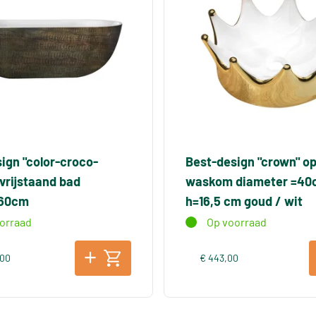
ign "color-croco-
Best-design "crown" o
vrijstaand bad
waskom diameter =40
x60cm
h=16,5 cm goud / wit
orraad
Op voorraad
,00
€ 443,00