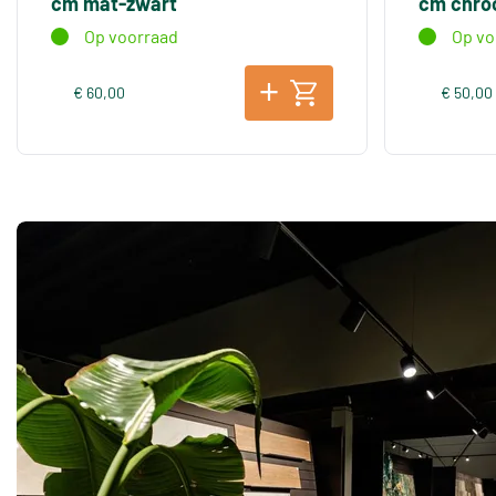
cm mat-zwart
cm chr
Op voorraad
Op vo
€ 60,00
€ 50,00