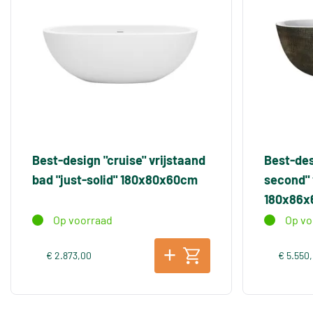
Best-design "cruise" vrijstaand
Best-des
bad "just-solid" 180x80x60cm
second" 
180x86
Op voorraad
Op vo
€ 2.873,00
€ 5.550