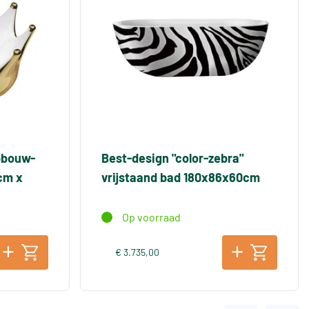
pbouw-
Best-design "color-zebra"
cm x
vrijstaand bad 180x86x60cm
Op voorraad
€ 3.735,00