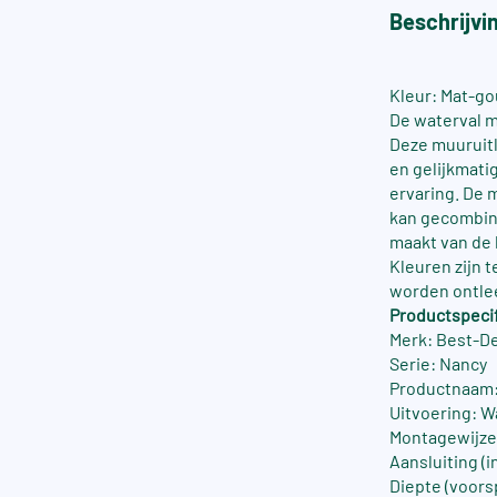
Beschrijvi
Kleur: Mat-g
De waterval 
Deze muuruitl
en gelijkmati
ervaring. De 
kan gecombin
maakt van de 
Kleuren zijn 
worden ontle
Productspecif
Merk: Best-D
Serie: Nancy
Productnaam:
Uitvoering: W
Montagewijze
Aansluiting (in
Diepte (voors