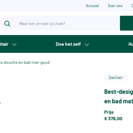
Actueel
Over ons
itair
Doe het zelf
Hu
 tbv.douche en bad mat-goud
Sanitair
Best-desig
en bad ma
Prijs
€ 376,00