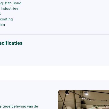
ng: Mat-Goud
/ Industrieel
S
-coating
 mm
cificaties
 tegelbeleving van de