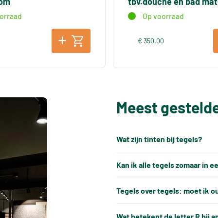
oom
tbv.douche en bad mat
orraad
Op voorraad
€ 350,00
Meest gesteld
Wat zijn tinten bij tegels?
Elke productiepartij tegels k
Kan ik alle tegels zomaar in 
keramische tegels een natuu
Nee, tegels kunnen niet alti
gebakken, ontstaat er altijd e
Tegels over tegels: moet ik o
verwerkt.
productiebatches.
In de meeste gevallen is het 
Tegels hebben altijd kleine, 
Wat betekent de letter R bij a