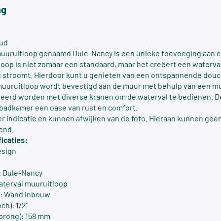
ng
oud
muuruitloop genaamd Dule-Nancy is een unieke toevoeging aan e
oop is niet zomaar een standaard, maar het creëert een waterval
g stroomt. Hierdoor kunt u genieten van een ontspannende douc
muuruitloop wordt bevestigd aan de muur met behulp van een m
eerd worden met diverse kranen om de waterval te bedienen. D
badkamer een oase van rust en comfort.
ter indicatie en kunnen afwijken van de foto. Hieraan kunnen gee
end.
icaties:
esign
 Dule-Nancy
aterval muuruitloop
: Wand inbouw
ch): 1/2"
prong): 158 mm