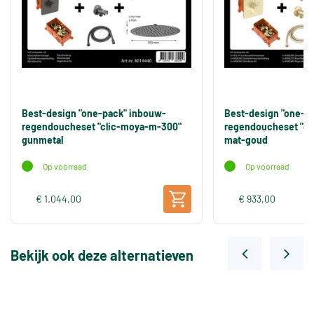
Best-design "one-pack" inbouw-
Best-design "one-p
regendoucheset "clic-moya-m-300"
regendoucheset "cl
gunmetal
mat-goud
Op voorraad
Op voorraad
€ 1.044,00
€ 933,00
Bekijk ook deze alternatieven