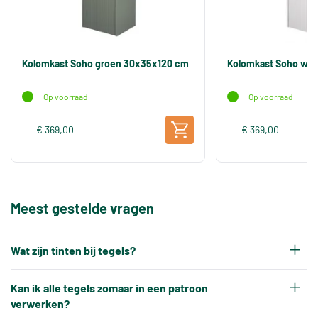
Kolomkast Soho groen 30x35x120 cm
Kolomkast Soho wit
Op voorraad
Op voorraad
€ 369,00
€ 369,00
Meest gestelde vragen
Wat zijn tinten bij tegels?
Elke productiepartij tegels krijgt na het bakken
Kan ik alle tegels zomaar in een patroon
een eigen tintnummer. Omdat keramische tegels
verwerken?