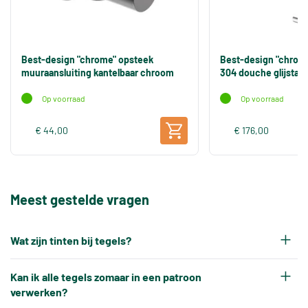
Best-design "chrome" opsteek
Best-design "chrome
muuraansluiting kantelbaar chroom
304 douche glijsta
Op voorraad
Op voorraad
€ 44,00
€ 176,00
Meest gestelde vragen
Wat zijn tinten bij tegels?
Elke productiepartij tegels krijgt na het bakken
Kan ik alle tegels zomaar in een patroon
een eigen tintnummer. Omdat keramische tegels
verwerken?
een natuurproduct zijn en onder hoge