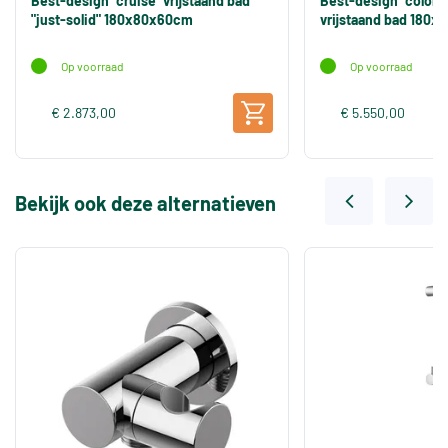
Best-design "cruise" vrijstaand bad
Best-design "color
"just-solid" 180x80x60cm
vrijstaand bad 180
Op voorraad
Op voorraad
€ 2.873,00
€ 5.550,00
Bekijk ook deze alternatieven