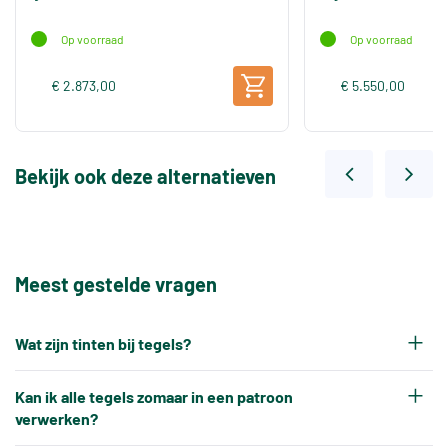
Op voorraad
Op voorraad
€ 2.873,00
€ 5.550,00
Bekijk ook deze alternatieven
Meest gestelde vragen
Wat zijn tinten bij tegels?
Elke productiepartij tegels krijgt na het bakken
Kan ik alle tegels zomaar in een patroon
een eigen tintnummer. Omdat keramische tegels
verwerken?
een natuurproduct zijn en onder hoge