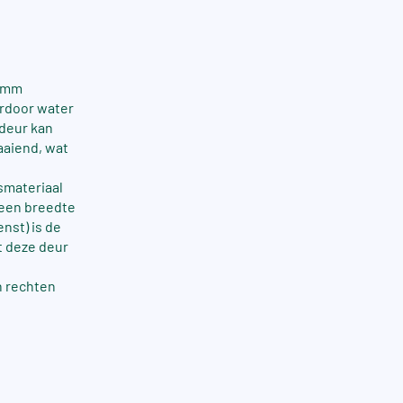
8 mm
ardoor water
 deur kan
aaiend, wat
smateriaal
 een breedte
nst) is de
t deze deur
n rechten