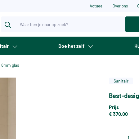
Actueel
Over ons
itair
Doe het zelf
Hu
no 8mm glas
Sanitair
Best-desig
Prijs
€ 370,00
-