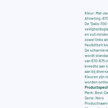
Kleur: Mat-zw
Afmeting: 670
De "Dalis-700
veiligheidsgl
en vuil minde
zowel links a
flexibiliteit 
De scharniere
wordt standa
van 670–675 m
breedte aan t
aan bij diver
Kleuren zijn 
worden ontle
Productspecif
Merk: Best-D
Serie: Nero
Productnaam: