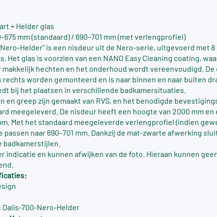
art + Helder glas
–675 mm (standaard) / 690–701 mm (met verlengprofiel)
-Nero-Helder" is een nisdeur uit de Nero-serie, uitgevoerd met 
as. Het glas is voorzien van een NANO Easy Cleaning coating, wa
r makkelijk hechten en het onderhoud wordt vereenvoudigd. De
ls rechts worden gemonteerd en is naar binnen en naar buiten dr
biedt bij het plaatsen in verschillende badkamersituaties.
n en greep zijn gemaakt van RVS, en het benodigde bevestiging
ard meegeleverd. De nisdeur heeft een hoogte van 2000 mm en
m. Met het standaard meegeleverde verlengprofiel (indien gewe
e passen naar 690–701 mm. Dankzij de mat-zwarte afwerking slui
se badkamerstijlen.
ter indicatie en kunnen afwijken van de foto. Hieraan kunnen gee
end.
icaties:
esign
 Dalis-700-Nero-Helder