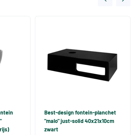
ontein
Best-design fontein-planchet
"
"malo" just-solid 40x21x10cm
ijs)
zwart