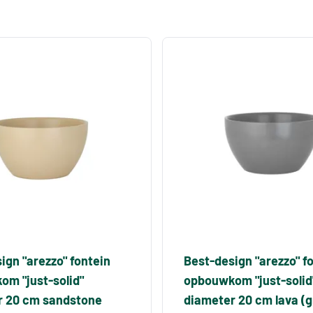
ign "arezzo" fontein
Best-design "arezzo" f
m "just-solid"
opbouwkom "just-solid
r 20 cm sandstone
diameter 20 cm lava (gr