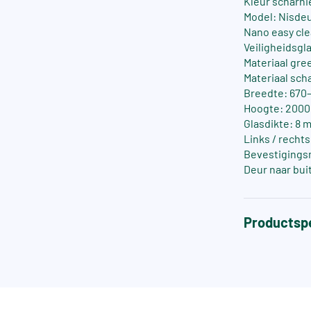
Kleur scharni
Model: Nisde
Nano easy cle
Veiligheidsgla
Materiaal gre
Materiaal sch
Breedte: 670–
Hoogte: 200
Glasdikte: 8 
Links / recht
Bevestigings
Deur naar bui
Productspe