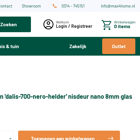
Contact
Showroom
0314 - 745151
info@max4home.nl
Winkelwagen
Zoeken
0 items
Login / Registreer
is & tuin
Zakelijk
Outlet
n 'dalis-700-nero-helder' nisdeur nano 8mm glas
+
Toevoegen aan winkelwagen