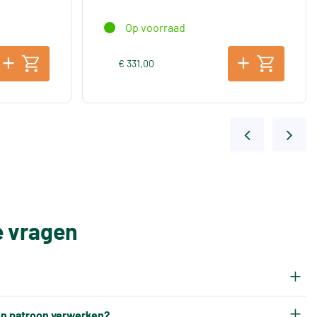
Op voorraad
€ 331,00
e vragen
rijgt na het bakken een eigen tintnummer. Omdat
een patroon verwerken?