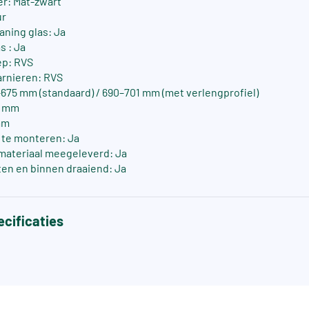
er: Mat-zwart
ur
aning glas: Ja
s : Ja
ep: RVS
arnieren: RVS
675 mm (standaard) / 690–701 mm (met verlengprofiel)
0 mm
mm
s te monteren: Ja
materiaal meegeleverd: Ja
ten en binnen draaiend: Ja
cificaties