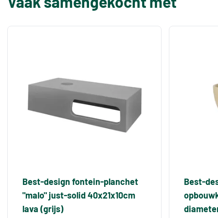
Vaak samengekocht met
Best-design fontein-planchet
Best-des
"malo" just-solid 40x21x10cm
opbouwko
lava (grijs)
diamete