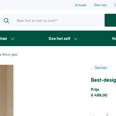
Actueel
Over ons
itair
Doe het zelf
Hu
no 8mm glas
Sanitair
Best-desig
Prijs
€ 488,00
-