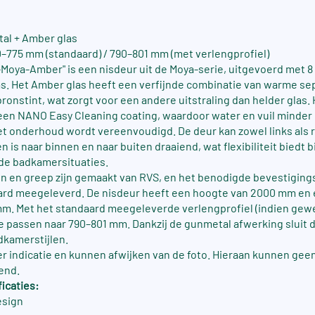
al + Amber glas
–775 mm (standaard) / 790–801 mm (met verlengprofiel)
-Moya-Amber" is een nisdeur uit de Moya-serie, uitgevoerd met 
as. Het Amber glas heeft een verfijnde combinatie van warme se
ronstint, wat zorgt voor een andere uitstraling dan helder glas. H
een NANO Easy Cleaning coating, waardoor water en vuil minder 
t onderhoud wordt vereenvoudigd. De deur kan zowel links als
is naar binnen en naar buiten draaiend, wat flexibiliteit biedt b
nde badkamersituaties.
n en greep zijn gemaakt van RVS, en het benodigde bevestiging
ard meegeleverd. De nisdeur heeft een hoogte van 2000 mm en
m. Met het standaard meegeleverde verlengprofiel (indien gewe
e passen naar 790–801 mm. Dankzij de gunmetal afwerking sluit 
dkamerstijlen.
ter indicatie en kunnen afwijken van de foto. Hieraan kunnen gee
end.
icaties:
esign