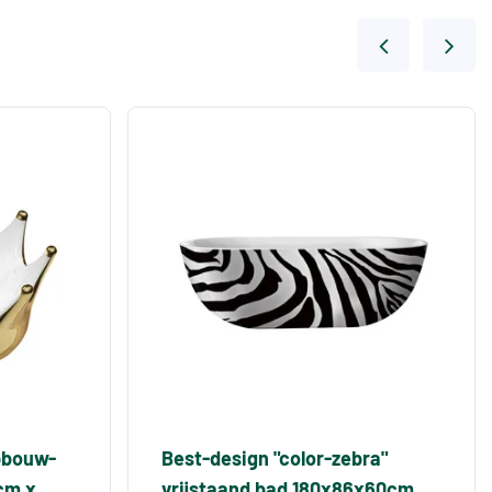
pbouw-
Best-design "color-zebra"
cm x
vrijstaand bad 180x86x60cm