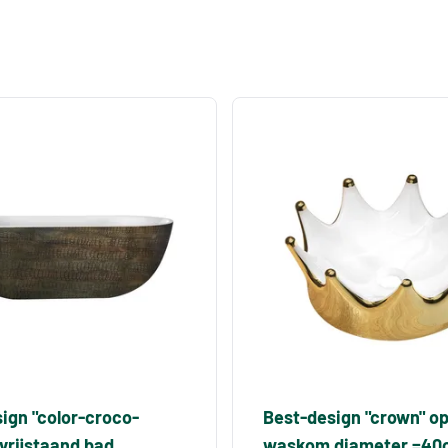
ign "color-croco-
Best-design "crown" o
vrijstaand bad
waskom diameter =40