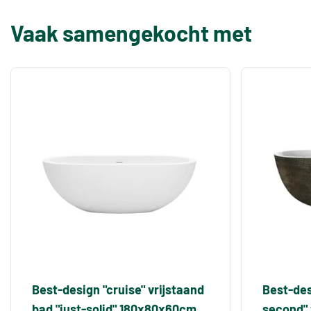
Vaak samengekocht met
Best-design "cruise" vrijstaand
Best-des
bad "just-solid" 180x80x60cm
second" 