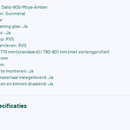
 Dalis-800-Moya-Amber
er: Gunmetal
ur
aning glas: Ja
s : Ja
ep: RVS
arnieren: RVS
775 mm (standaard) / 790–801 mm (met verlengprofiel)
0 mm
mm
s te monteren: Ja
materiaal meegeleverd: Ja
ten en binnen draaiend: Ja
cificaties