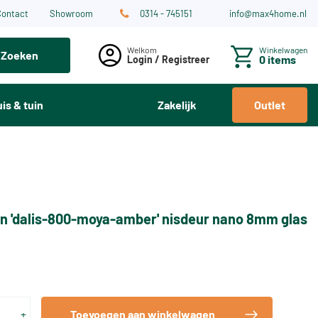
Contact
Showroom
0314 - 745151
info@max4home.nl
Winkelwagen
Zoeken
0 items
Login / Registreer
is & tuin
Zakelijk
Outlet
n 'dalis-800-moya-amber' nisdeur nano 8mm glas
+
Toevoegen aan winkelwagen