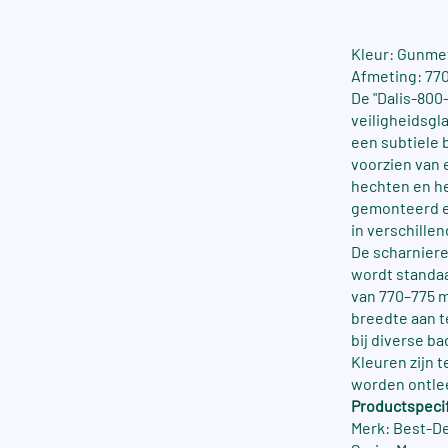
Kleur: Gunmet
Afmeting: 770
De "Dalis-800
veiligheidsgl
een subtiele b
voorzien van 
hechten en he
gemonteerd en 
in verschille
De scharniere
wordt standa
van 770–775 m
breedte aan t
bij diverse ba
Kleuren zijn 
worden ontle
Productspecif
Merk: Best-D