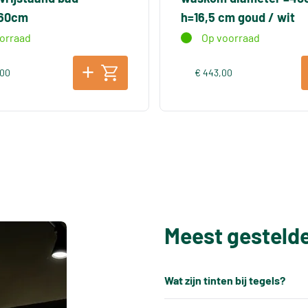
x60cm
h=16,5 cm goud / wit
orraad
Op voorraad
,00
€ 443,00
Meest gesteld
Wat zijn tinten bij tegels?