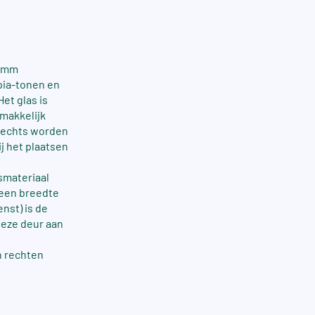
8 mm
pia-tonen en
et glas is
makkelijk
 rechts worden
ij het plaatsen
smateriaal
 een breedte
nst) is de
deze deur aan
n rechten