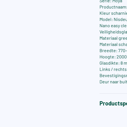
Serie: Moya
Productnaam:
Kleur scharni
Model: Nisde
Nano easy cle
Veiligheidsgla
Materiaal gre
Materiaal sch
Breedte: 770–
Hoogte: 200
Glasdikte: 8 
Links / recht
Bevestigings
Deur naar bui
Productspe