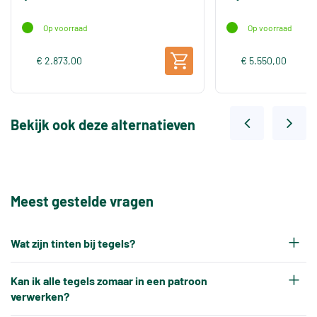
Op voorraad
Op voorraad
€ 2.873,00
€ 5.550,00
Bekijk ook deze alternatieven
Meest gestelde vragen
Wat zijn tinten bij tegels?
Elke productiepartij tegels krijgt na het bakken
Kan ik alle tegels zomaar in een patroon
een eigen tintnummer. Omdat keramische tegels
verwerken?
een natuurproduct zijn en onder hoge