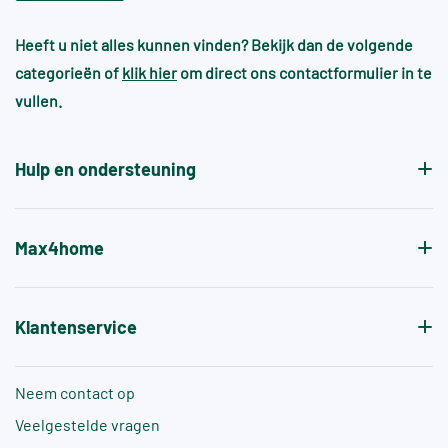
op tint- en maatverschil en kunnen daardoor niet
Bij handgevormde wandtegels kan dit bijna altijd
industrie of zeer natte/risicovolle
worden samengevoegd met bestaande voorraad.
omgevingen
Heeft u niet alles kunnen vinden? Bekijk dan de volgende
wel en heeft dit juist de sfeer en gewenste
categorieën of
klik hier
om direct ons contactformulier in te
patroon.
Voor zwembaden en wellnessruimtes gelden vaak
vullen.
aanvullende normen, zoals +A of +B, die specifiek
de antislipwaarde bij blootvoets gebruik aangeven.
Hulp en ondersteuning
Max4home
Klantenservice
Neem contact op
Veelgestelde vragen