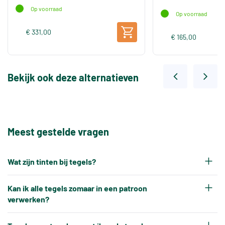
Op voorraad
Op voorraad
€ 331,00
€ 165,00
Bekijk ook deze alternatieven
Meest gestelde vragen
Wat zijn tinten bij tegels?
Elke productiepartij tegels krijgt na het bakken
Kan ik alle tegels zomaar in een patroon
een eigen tintnummer. Omdat keramische tegels
verwerken?
een natuurproduct zijn en onder hoge
Nee, tegels kunnen niet altijd zonder meer in elk
temperaturen worden gebakken, ontstaat er altijd