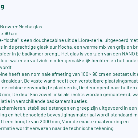
ng
 Brown + Mocha glas
 x 90 cm
ra-Mocha" is een douchecabine uit de Liora-serie, uitgevoerd me
as in de prachtige glaskleur Mocha, een warme mix van grijs en b
 sfeer in je badkamer brengt. Het glas is voorzien van een NANO 
door water en vuil zich minder gemakkelijk hechten en het ond
wordt.
ne heeft een nominale afmeting van 100 × 90 cm en bestaat uit 
draaideur. De vaste wand heeft een verstelbare plaatsingsmaa
de cabine eenvoudig te plaatsen is. De deur opent naar buiten 
0 mm. De deur kan zowel links als rechts worden gemonteerd, wat 
allatie in verschillende badkamersituaties.
 scharnieren, stabilisatiestangen en greep zijn uitgevoerd in een
ing en het benodigde bevestigingsmateriaal wordt standaard m
eft een hoogte van 2000 mm. Voor de exacte maatvoering en
ormatie wordt verwezen naar de technische tekening.