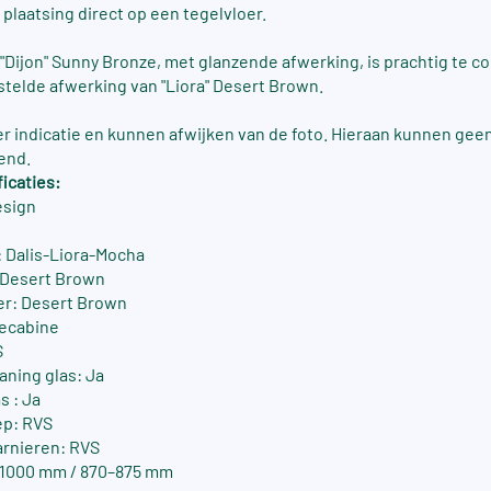
 plaatsing direct op een tegelvloer.
 "Dijon" Sunny Bronze, met glanzende afwerking, is prachtig te 
telde afwerking van "Liora" Desert Brown.
ter indicatie en kunnen afwijken van de foto. Hieraan kunnen gee
end.
icaties:
esign
 Dalis-Liora-Mocha
: Desert Brown
er: Desert Brown
ecabine
S
aning glas: Ja
s : Ja
ep: RVS
arnieren: RVS
-1000 mm / 870–875 mm