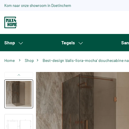
Kom naar onze showroom in Doetinchem
Shop
Tegels
San
Home
Shop
Best-design 'dalis-liora-mocha' douchecabine n