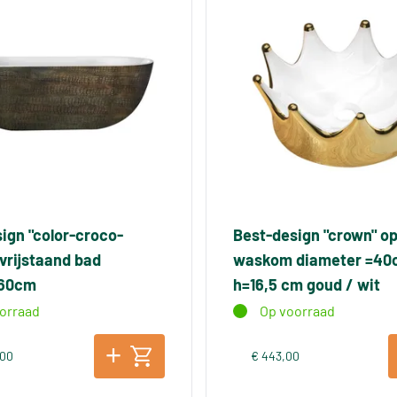
ign "color-croco-
Best-design "crown" o
vrijstaand bad
waskom diameter =40
x60cm
h=16,5 cm goud / wit
orraad
Op voorraad
,00
€ 443,00