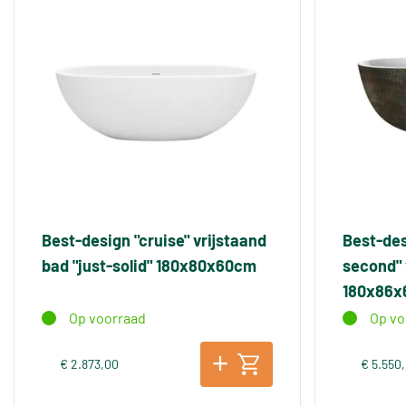
Best-design "cruise" vrijstaand
Best-des
bad "just-solid" 180x80x60cm
second" 
180x86
Op voorraad
Op vo
€ 2.873,00
€ 5.550