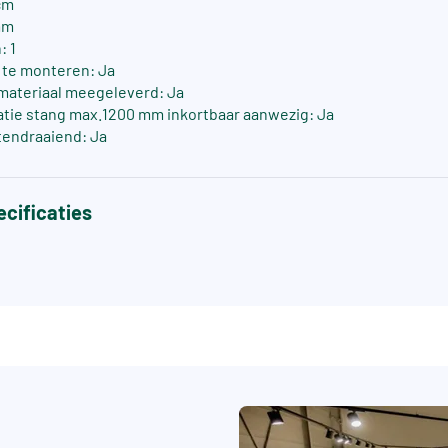
cm
mm
: 1
s te monteren: Ja
materiaal meegeleverd: Ja
atie stang max.1200 mm inkortbaar aanwezig: Ja
tendraaiend: Ja
cificaties