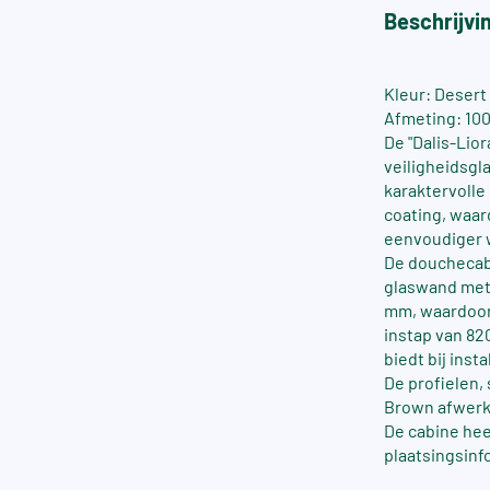
Beschrijvi
Kleur: Desert
Afmeting: 100
De "Dalis-Lio
veiligheidsgl
karaktervolle
coating, waar
eenvoudiger 
De douchecabi
glaswand met 
mm, waardoor 
instap van 82
biedt bij inst
De profielen,
Brown afwerk
De cabine he
plaatsingsinf