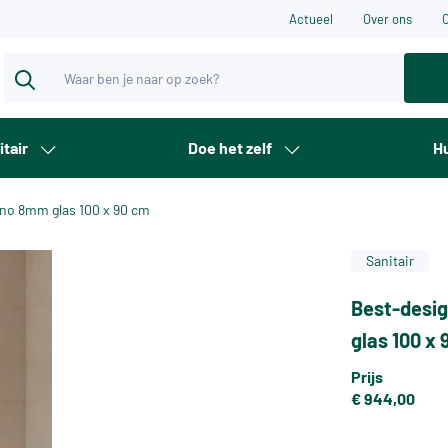
Actueel
Over ons
itair
Doe het zelf
Hu
ano 8mm glas 100 x 90 cm
Sanitair
Best-desig
glas 100 x
Prijs
€ 944,00