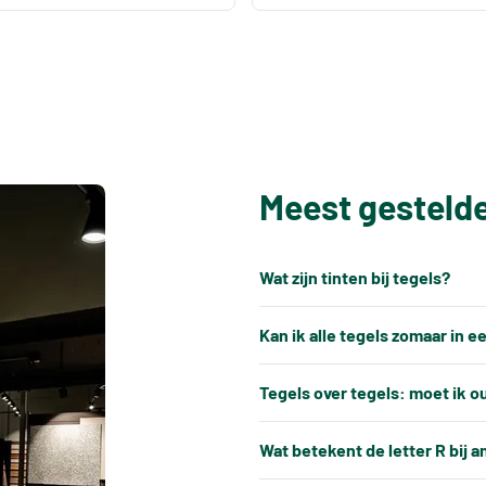
Meest gesteld
Wat zijn tinten bij tegels?
Elke productiepartij tegels k
Kan ik alle tegels zomaar in 
keramische tegels een natuu
Nee, tegels kunnen niet alti
gebakken, ontstaat er altijd e
Tegels over tegels: moet ik o
verwerkt.
productiebatches.
In de meeste gevallen is het 
Tegels hebben altijd kleine, 
Wat betekent de letter R bij a
Bij een bijbestelling is het 
vloer- of wandtegels kunnen
kunnen deze afwijkingen extr
als uw eerdere levering, zod