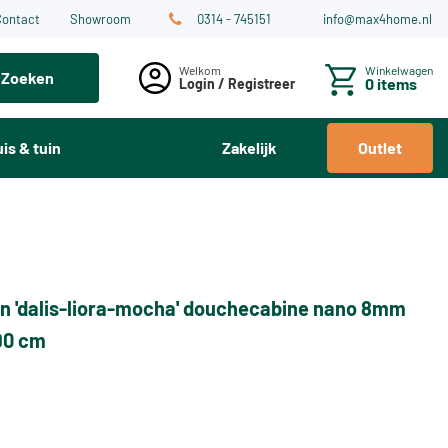
Contact
Showroom
0314 - 745151
info@max4home.nl
Winkelwagen
Zoeken
0 items
Login / Registreer
is & tuin
Zakelijk
Outlet
n 'dalis-liora-mocha' douchecabine nano 8mm
 90 cm