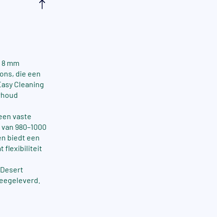
t 8 mm
rons, die een
Easy Cleaning
erhoud
een vaste
t van 980–1000
en biedt een
flexibiliteit
 Desert
eegeleverd.