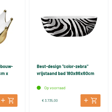
pbouw-
Best-design "color-zebra"
cm x
vrijstaand bad 180x86x60cm
Op voorraad
€ 3.735,00