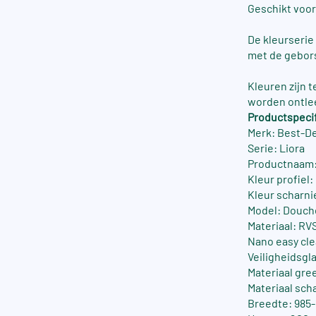
Geschikt voor
De kleurserie
met de gebors
Kleuren zijn 
worden ontle
Productspecif
Merk: Best-D
Serie: Liora
Productnaam:
Kleur profiel
Kleur scharni
Model: Douch
Materiaal: RV
Nano easy cle
Veiligheidsgla
Materiaal gre
Materiaal sch
Breedte: 985