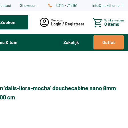
Contact
Showroom
0314 - 745151
info@max4home.nl
Winkelwagen
Zoeken
0 items
Login / Registreer
is & tuin
Zakelijk
Outlet
n 'dalis-liora-mocha' douchecabine nano 8mm
 100 cm