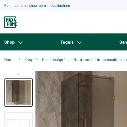
Kom naar onze showroom in Doetinchem
Shop
Tegels
San
Home
Shop
Best-design 'dalis-liora-mocha' douchecabine n