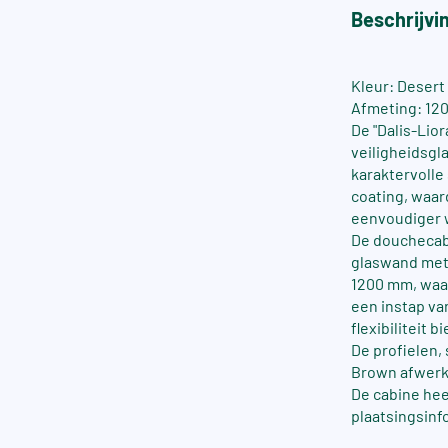
Beschrijvi
Kleur: Desert
Afmeting: 120
De "Dalis-Lio
veiligheidsgl
karaktervolle
coating, waar
eenvoudiger 
De douchecabi
glaswand met 
1200 mm, waar
een instap va
flexibiliteit 
De profielen,
Brown afwerk
De cabine he
plaatsingsinf