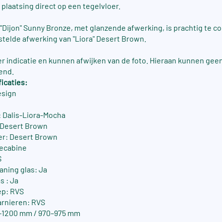
 plaatsing direct op een tegelvloer.
 "Dijon" Sunny Bronze, met glanzende afwerking, is prachtig te 
telde afwerking van "Liora" Desert Brown.
ter indicatie en kunnen afwijken van de foto. Hieraan kunnen gee
end.
icaties:
esign
 Dalis-Liora-Mocha
: Desert Brown
er: Desert Brown
ecabine
S
aning glas: Ja
s : Ja
ep: RVS
arnieren: RVS
5-1200 mm / 970–975 mm