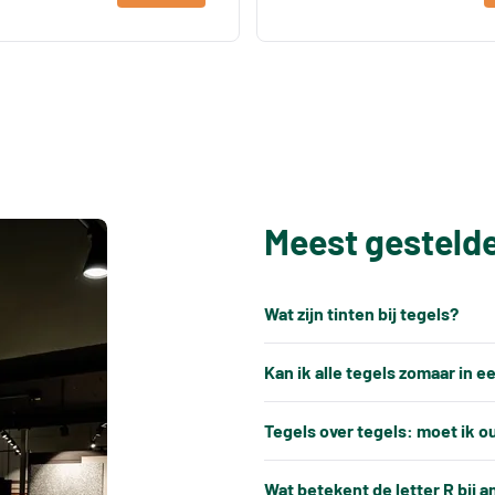
Meest gesteld
Wat zijn tinten bij tegels?
Elke productiepartij tegels k
Kan ik alle tegels zomaar in 
keramische tegels een natuu
Nee, tegels kunnen niet alti
gebakken, ontstaat er altijd e
Tegels over tegels: moet ik o
verwerkt.
productiebatches.
In de meeste gevallen is het 
Tegels hebben altijd kleine, 
Wat betekent de letter R bij a
Bij een bijbestelling is het 