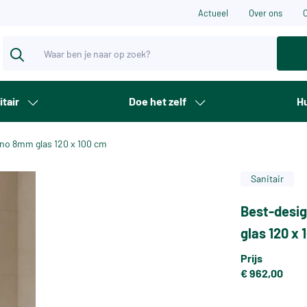
Actueel
Over ons
itair
Doe het zelf
Hu
ano 8mm glas 120 x 100 cm
Sanitair
Best-desig
glas 120 x
Prijs
€ 962,00