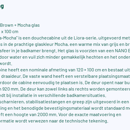
ng
 Brown + Mocha glas
 x 100 cm
ra-Mocha" is een douchecabine uit de Liora-serie, uitgevoerd me
as in de prachtige glaskleur Mocha, een warme mix van grijs en b
 sfeer in je badkamer brengt. Het glas is voorzien van een NANO 
door water en vuil zich minder gemakkelijk hechten en het ond
wordt.
ne heeft een nominale afmeting van 120 × 100 cm en bestaat uit
draaideur. De vaste wand heeft een verstelbare plaatsingsmaat
door de cabine eenvoudig te plaatsen is. De deur opent naar bu
n 920 mm. De deur kan zowel links als rechts worden gemonteer
biedt bij installatie in verschillende badkamersituaties.
 scharnieren, stabilisatiestangen en greep zijn uitgevoerd in een
ing en het benodigde bevestigingsmateriaal wordt standaard m
eft een hoogte van 2000 mm. Voor de exacte maatvoering en
ormatie wordt verwezen naar de technische tekening.