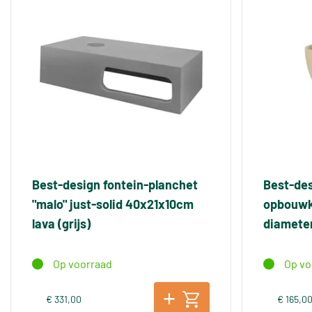
Best-design fontein-planchet
Best-des
"malo" just-solid 40x21x10cm
opbouwko
lava (grijs)
diamete
Op voorraad
Op vo
€ 331,00
€ 165,0