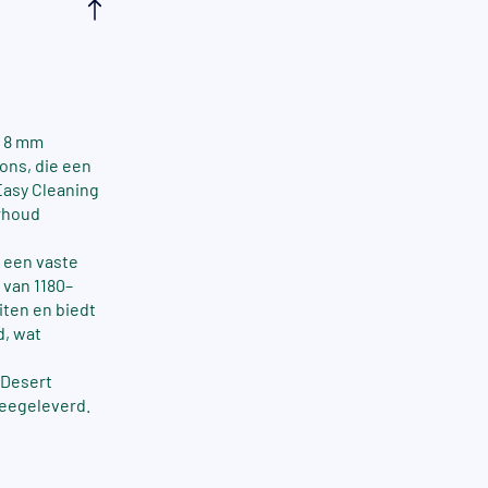
t 8 mm
rons, die een
Easy Cleaning
erhoud
 een vaste
 van 1180–
iten en biedt
d, wat
 Desert
eegeleverd.