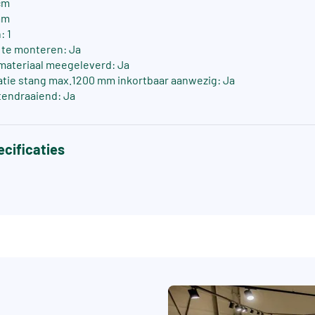
cm
mm
: 1
s te monteren: Ja
materiaal meegeleverd: Ja
atie stang max.1200 mm inkortbaar aanwezig: Ja
tendraaiend: Ja
cificaties