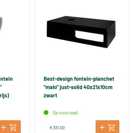
ontein
Best-design fontein-planchet
"
"malo" just-solid 40x21x10cm
ijs)
zwart
Op voorraad
€ 331,00