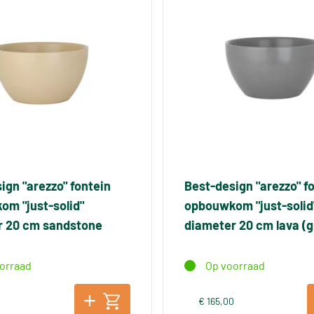
ign "arezzo" fontein
Best-design "arezzo" f
m "just-solid"
opbouwkom "just-solid
r 20 cm sandstone
diameter 20 cm lava (gr
orraad
Op voorraad
0
€ 165,00