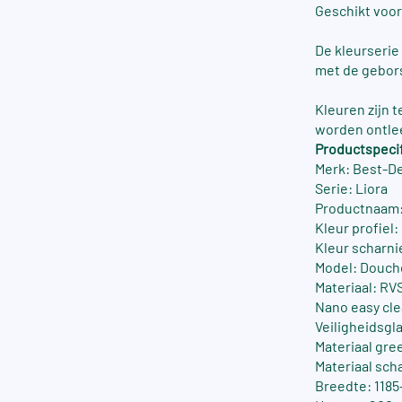
Geschikt voor
De kleurserie
met de gebors
Kleuren zijn 
worden ontle
Productspecif
Merk: Best-D
Serie: Liora
Productnaam:
Kleur profiel
Kleur scharni
Model: Douch
Materiaal: RV
Nano easy cle
Veiligheidsgla
Materiaal gre
Materiaal sch
Breedte: 118