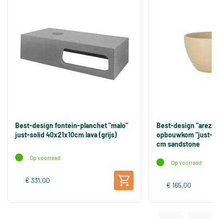
Best-design fontein-planchet "malo"
Best-design "arezzo
just-solid 40x21x10cm lava (grijs)
opbouwkom "just-sol
cm sandstone
Op voorraad
Op voorraad
€ 331,00
€ 165,00