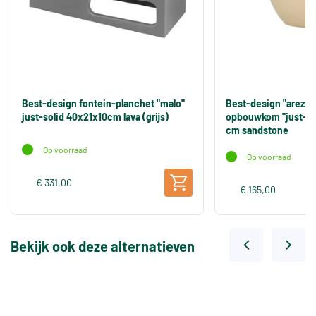
Best-design fontein-planchet "malo"
Best-design "arezzo
just-solid 40x21x10cm lava (grijs)
opbouwkom "just-sol
cm sandstone
Op voorraad
Op voorraad
€ 331,00
€ 165,00
Bekijk ook deze alternatieven