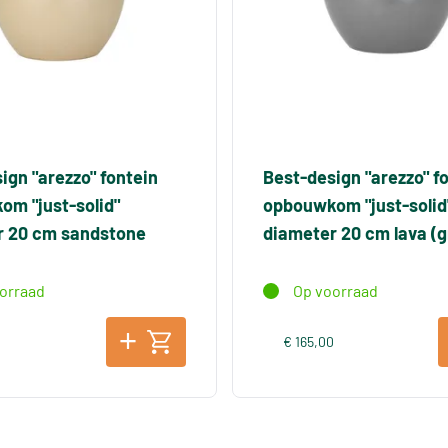
ign "arezzo" fontein
Best-design "arezzo" f
m "just-solid"
opbouwkom "just-solid
r 20 cm sandstone
diameter 20 cm lava (gr
orraad
Op voorraad
0
€ 165,00