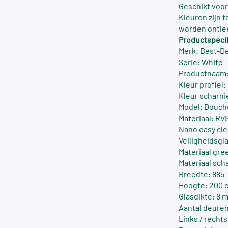
Geschikt voor
Kleuren zijn 
worden ontle
Productspecif
Merk: Best-D
Serie: White
Productnaam:
Kleur profiel:
Kleur scharni
Model: Douch
Materiaal: RV
Nano easy cle
Veiligheidsgla
Materiaal gre
Materiaal sch
Breedte: 885
Hoogte: 200 
Glasdikte: 8 
Aantal deuren
Links / recht