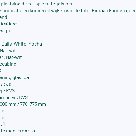
 plaatsing direct op een tegelvloer.
ter indicatie en kunnen afwijken van de foto. Hieraan kunnen gee
end.
icaties:
esign
 Dalis-White-Mocha
 Mat-wit
er: Mat-wit
ecabine
S
aning glas: Ja
s : Ja
ep: RVS
arnieren: RVS
-900 mm / 770–775 mm
cm
mm
: 1
s te monteren: Ja