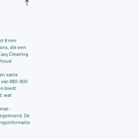
met 8 mm
rons, die een
Easy Cleaning
erhoud
en vaste
t van 880–900
en biedt
d, wat
 mat-
egeleverd. De
ingsinformatie