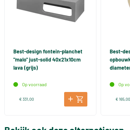
Best-design fontein-planchet
Best-des
"malo" just-solid 40x21x10cm
opbouwko
lava (grijs)
diamete
Op voorraad
Op vo
€ 331,00
€ 165,0