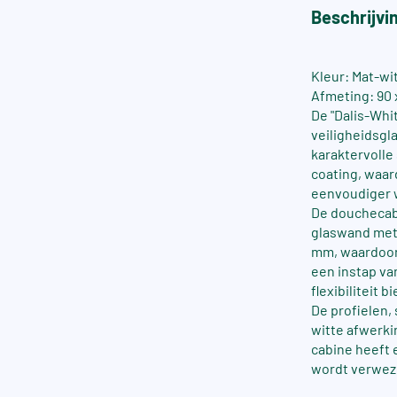
Beschrijvi
Kleur: Mat-wi
Afmeting: 90 
De "Dalis-Whi
veiligheidsgl
karaktervolle
coating, waar
eenvoudiger 
De douchecabi
glaswand met 
mm, waardoor 
een instap va
flexibiliteit 
De profielen,
witte afwerki
cabine heeft 
wordt verwez