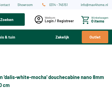
Contact
Showroom
0314 - 745151
info@max4home.nl
Winkelwagen
Zoeken
0 items
Login / Registreer
is & tuin
Zakelijk
Outlet
n 'dalis-white-mocha' douchecabine nano 8mm
80 cm