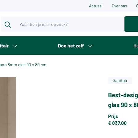
Actueel
Over ons
itair
Doe het zelf
Hu
nano 8mm glas 90 x 80 cm
Sanitair
Best-desig
glas 90 x 
Prijs
€ 837,00