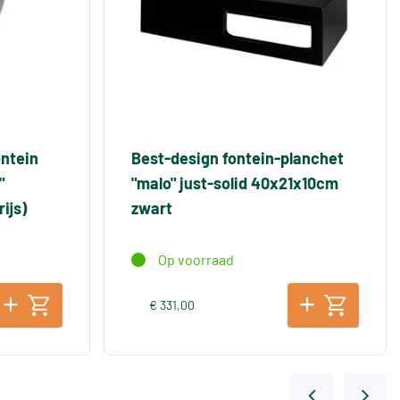
ontein
Best-design fontein-planchet
"
"malo" just-solid 40x21x10cm
ijs)
zwart
Op voorraad
€ 331,00