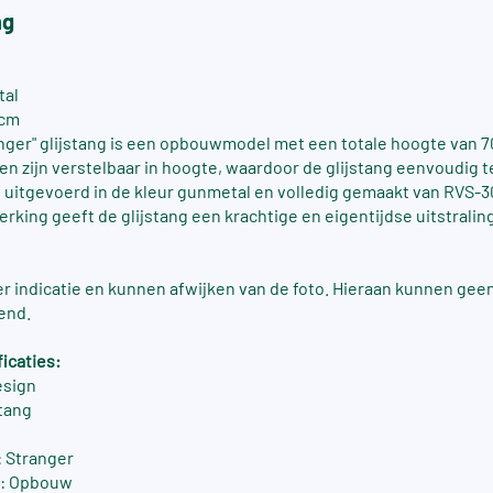
ng
tal
 cm
nger" glijstang is een opbouwmodel met een totale hoogte van 
 zijn verstelbaar in hoogte, waardoor de glijstang eenvoudig te
is uitgevoerd in de kleur gunmetal en volledig gemaakt van RVS-3
rking geeft de glijstang een krachtige en eigentijdse uitstraling
ter indicatie en kunnen afwijken van de foto. Hieraan kunnen gee
end.
icaties:
esign
stang
 Stranger
e: Opbouw