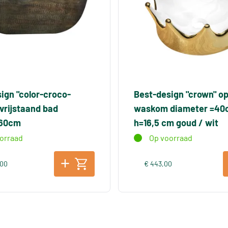
ign "color-croco-
Best-design "crown" o
vrijstaand bad
waskom diameter =40
x60cm
h=16,5 cm goud / wit
orraad
Op voorraad
,00
€ 443,00