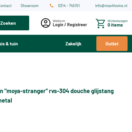
Contact
Showroom
0314 - 745151
info@max4home.nl
Winkelwagen
Zoeken
0 items
Login / Registreer
is & tuin
Zakelijk
Outlet
n "moya-stranger" rvs-304 douche glijstang
etal