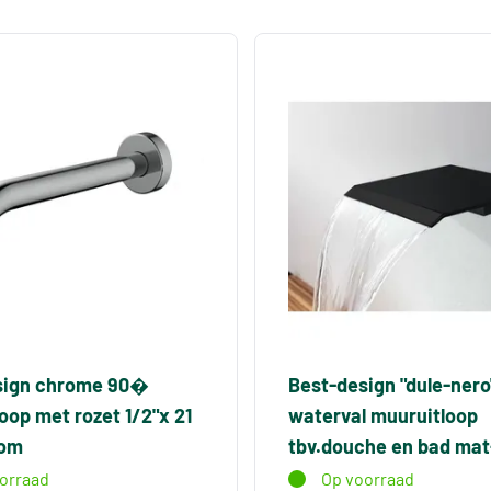
sign chrome 90�
Best-design "dule-nero
oop met rozet 1/2"x 21
waterval muuruitloop
oom
tbv.douche en bad mat
orraad
Op voorraad