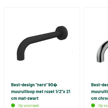
Best-design "nero" 90�
Best-de
muuruitloop met rozet 1/2"x 21
muuruitl
cm mat-zwart
cm chr
Op voorraad
Op vo