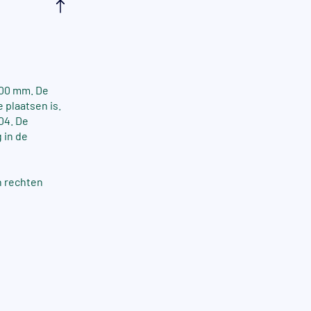
700 mm. De
 plaatsen is.
04. De
 in de
n rechten