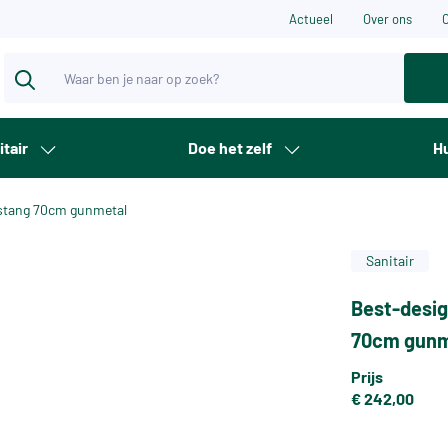
Actueel
Over ons
itair
Doe het zelf
Hu
ijstang 70cm gunmetal
Sanitair
Best-desig
70cm gunm
Prijs
€ 242,00