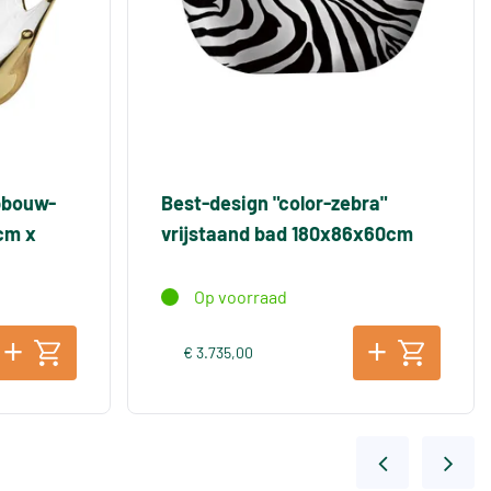
pbouw-
Best-design "color-zebra"
cm x
vrijstaand bad 180x86x60cm
Op voorraad
€ 3.735,00