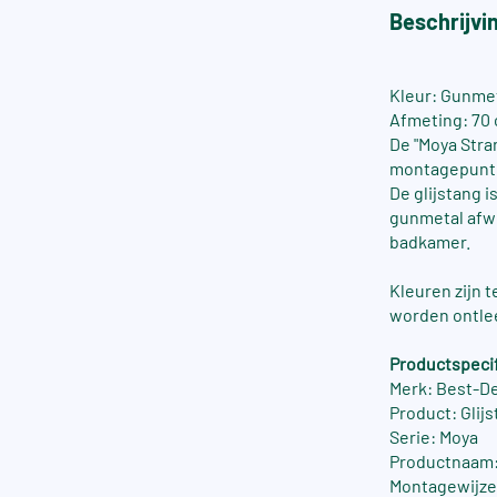
Beschrijvi
Kleur: Gunme
Afmeting: 70
De "Moya Stra
montagepunten
De glijstang 
gunmetal afwe
badkamer.
Kleuren zijn 
worden ontle
Productspecif
Merk: Best-D
Product: Glij
Serie: Moya
Productnaam:
Montagewijz