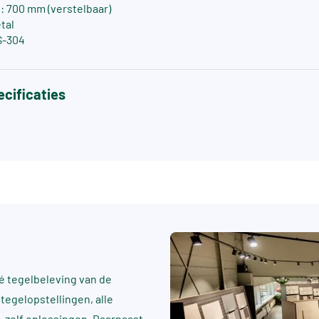
: 700 mm (verstelbaar)
tal
S-304
cificaties
 tegelbeleving van de
tegelopstellingen, alle
t-zelf oplossingen. Daarnaast