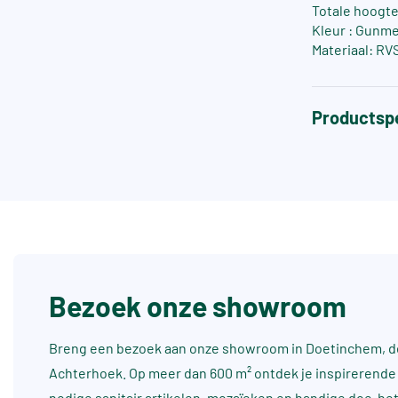
Totale hoogte
Kleur : Gunme
Materiaal: RV
Productspe
Bezoek onze showroom
Breng een bezoek aan onze showroom in Doetinchem, dé
Achterhoek. Op meer dan 600 m² ontdek je inspirerende 
nodige sanitair artikelen, mozaïeken en handige doe-he