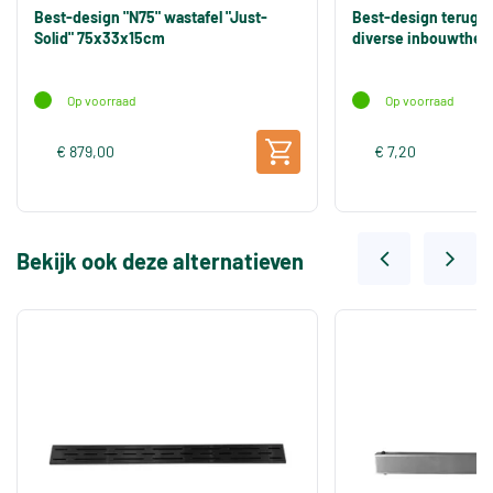
Best-design "N75" wastafel "Just-
Best-design terugsla
Solid" 75x33x15cm
diverse inbouwther
Op voorraad
Op voorraad
€ 879,00
€ 7,20
Bekijk ook deze alternatieven