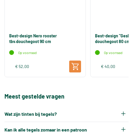
Best-design Nero rooster
Best-design "Geslot
tbv.douchegoot 90 cm
douchegoot 80 cm
Op voorraad
Op voorraad
€ 52,00
€ 40,00
Meest gestelde vragen
Wat zijn tinten bij tegels?
Elke productiepartij tegels krijgt na het bakken
Kan ik alle tegels zomaar in een patroon