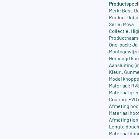
Productspecif
Merk: Best-D
Product: Inb
Serie: Moya
Collectie: Hi
Productnaam:
One-pack: Ja
Montagewijze
Gemengd koud
Aansluiting (in
Kleur : Gunme
Model knoppe
Materiaal: RV
Materiaal gre
Coating: PVD 
Afmeting hoo
Materiaal ho
Afmeting (len
Lengte douch
Materiaal dou