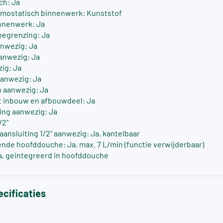
ch: Ja
rmostatisch binnenwerk: Kunststof
nnenwerk: Ja
egrenzing: Ja
nwezig: Ja
anwezig: Ja
zig: Ja
anwezig: Ja
 aanwezig: Ja
 inbouw en afbouwdeel: Ja
ing aanwezig: Ja
/2"
nsluiting 1/2" aanwezig: Ja, kantelbaar
de hoofddouche: Ja, max. 7 L/min (functie verwijderbaar)
a, geintegreerd in hoofddouche
cificaties