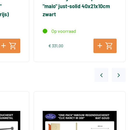
"
"malo" just-solid 40x21x10cm
ijs)
zwart
Op voorraad
€ 331,00