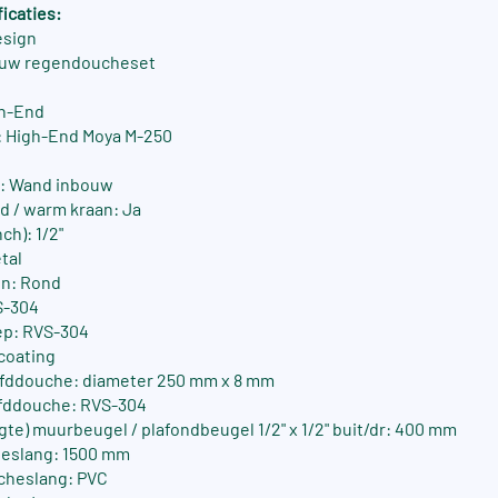
icaties:
esign
ouw regendoucheset
gh-End
 High-End Moya M-250
: Wand inbouw
 / warm kraan: Ja
ch): 1/2"
tal
n: Rond
S-304
ep: RVS-304
coating
fddouche: diameter 250 mm x 8 mm
ofddouche: RVS-304
gte) muurbeugel / plafondbeugel 1/2" x 1/2" buit/dr: 400 mm
eslang: 1500 mm
cheslang: PVC