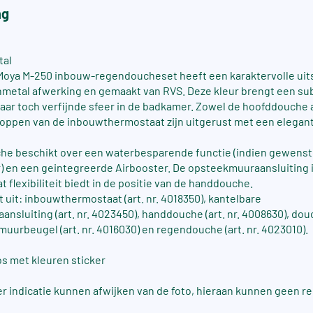
ng
tal
oya M-250 inbouw-regendoucheset heeft een karaktervolle uits
nmetal afwerking en gemaakt van RVS. Deze kleur brengt een sub
maar toch verfijnde sfeer in de badkamer. Zowel de hoofddouche 
ppen van de inbouwthermostaat zijn uitgerust met een elegant
he beschikt over een waterbesparende functie (indien gewenst
) en een geintegreerde Airbooster. De opsteekmuuraansluiting 
t flexibiliteit biedt in de positie van de handdouche.
 uit: inbouwthermostaat (art. nr. 4018350), kantelbare
nsluiting (art. nr. 4023450), handdouche (art. nr. 4008630), dou
muurbeugel (art. nr. 4016030) en regendouche (art. nr. 4023010).
os met kleuren sticker
ter indicatie kunnen afwijken van de foto, hieraan kunnen geen 