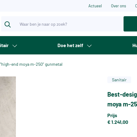
Actueel
Over ons
itair
Doe het zelf
Hu
 "high-end moya m-250" gunmetal
Sanitair
Best-desig
moya m-25
Prijs
€ 1.241,00