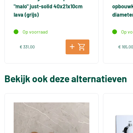
"malo" just-solid 40x21x10cm
opbouwko
lava (grijs)
diamete
Op voorraad
Op vo
€ 331,00
€ 165,0
Bekijk ook deze alternatieven