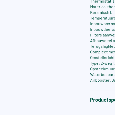
Thermostatis
Materiaal the
Keramisch bi
Temperatuurb
Inbouwbox aa
Inbouwdeel a
Filters aanwe
Afbouwdeel a
Terugslagklep
Compleet met
Omstelinricht
Type: 2-weg 1
Opsteekmuuraa
Waterbesparen
Airbooster: J
Productspe