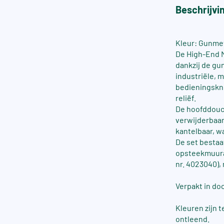
Beschrijvi
Kleur: Gunme
De High-End M
dankzij de gu
industriële, 
bedieningskno
reliëf.
De hoofddouc
verwijderbaar
kantelbaar, wa
De set bestaat
opsteekmuuraa
nr. 4023040), 
Verpakt in do
Kleuren zijn 
ontleend.