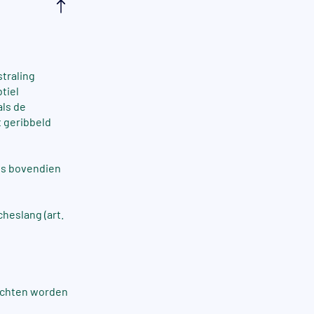
traling
tiel
als de
 geribbeld
is bovendien
cheslang (art.
rechten worden