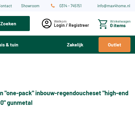
Contact
Showroom
0314 - 745151
info@max4home.nl
Winkelwagen
Zoeken
0 items
Login / Registreer
is & tuin
Zakelijk
Outlet
n "one-pack" inbouw-regendoucheset "high-end
0" gunmetal