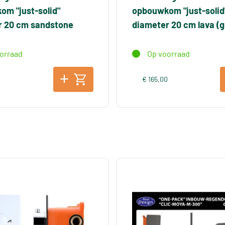
m "just-solid"
opbouwkom "just-solid
r 20 cm sandstone
diameter 20 cm lava (gr
orraad
Op voorraad
0
€ 165,00