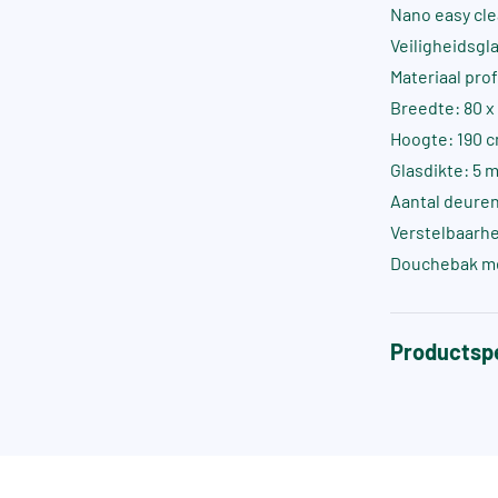
Nano easy cle
Veiligheidsgla
Materiaal pro
Breedte: 80 x
Hoogte: 190 
Glasdikte: 5 
Aantal deuren
Verstelbaarhei
Douchebak m
Productspe