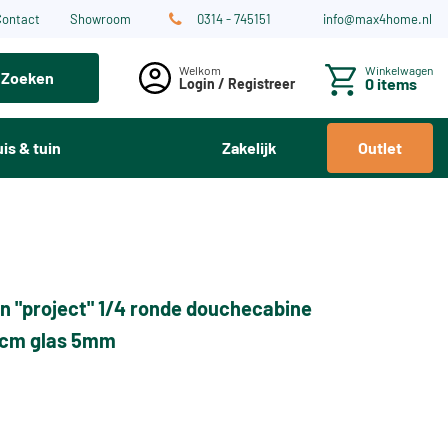
Contact
Showroom
0314 - 745151
info@max4home.nl
Winkelwagen
Zoeken
0 items
Login / Registreer
is & tuin
Zakelijk
Outlet
n "project" 1/4 ronde douchecabine
cm glas 5mm