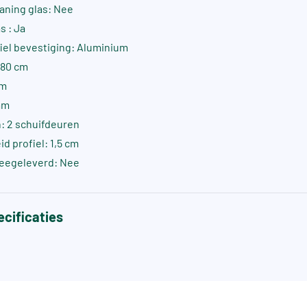
aning glas: Nee
s : Ja
fiel bevestiging: Aluminium
 80 cm
cm
mm
: 2 schuifdeuren
d profiel: 1,5 cm
eegeleverd: Nee
cificaties