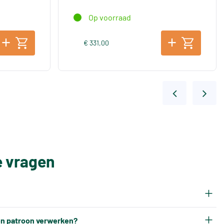
Op voorraad
€ 331,00
e vragen
rijgt na het bakken een eigen tintnummer. Omdat
een patroon verwerken?