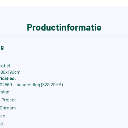
Productinformatie
ng
rofiel
x80x190cm
icaties:
02560__handleiding (528,29 kB)
esign
 Project
: Chroom
neel
nd