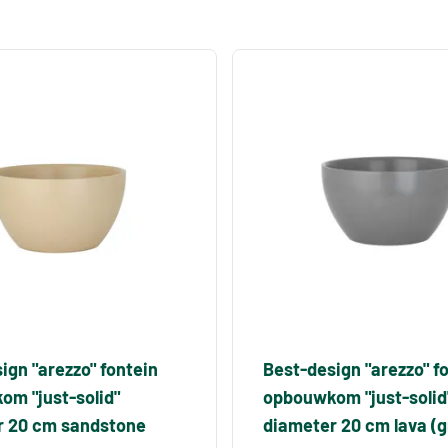
ign "arezzo" fontein
Best-design "arezzo" f
m "just-solid"
opbouwkom "just-solid
r 20 cm sandstone
diameter 20 cm lava (gr