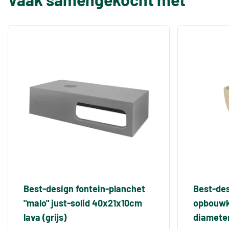
Best-design fontein-planchet
Best-des
"malo" just-solid 40x21x10cm
opbouwko
lava (grijs)
diamete