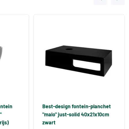
ontein
Best-design fontein-planchet
"
"malo" just-solid 40x21x10cm
ijs)
zwart