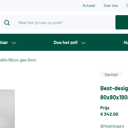
Actueel
Over ons
itair
Doe het zelf
Hu
80x80x190cm glas 5mm
Sanitair
Best-desig
80x80x190
Prijs
€ 342,00
Afmetingen