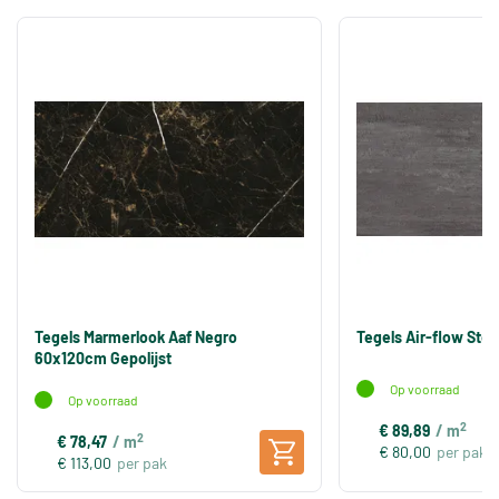
Tegels Marmerlook Aaf Negro
Tegels Air-flow Ste
60x120cm Gepolijst
Op voorraad
Op voorraad
2
€ 89,89
/ m
2
€ 78,47
/ m
€ 80,00
per pak
€ 113,00
per pak