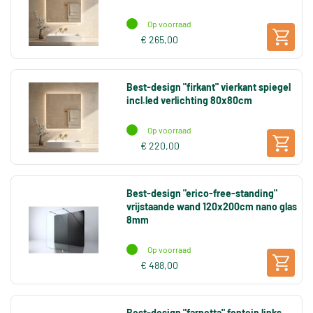
Op voorraad
€ 265,00
Best-design "firkant" vierkant spiegel
incl.led verlichting 80x80cm
Op voorraad
€ 220,00
Best-design "erico-free-standing"
vrijstaande wand 120x200cm nano glas
8mm
Op voorraad
€ 488,00
Best-design "farnetta" fontein links