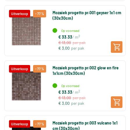
Mozaiek progetto pr.001 geyser 1x1 cm
Uitverkoop
- 77 %
(30x30cm)
Op voorraad
2
€ 33.33
/ m
€ 13,00
per pak
€ 3,00
per pak
Mozaiek progetto pr.002 glow en fire
Uitverkoop
- 77 %
1x1cm (30x30cm)
Op voorraad
2
€ 33.33
/ m
€ 13,00
per pak
€ 3,00
per pak
Mozaiek progetto pr.003 vulcano 1x1
Uitverkoop
- 77 %
cm (30x30cm)