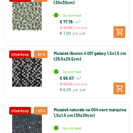
(30x30cm)
Op voorraad
2
€ 77.78
/ m
€ 13,00
per pak
€ 7,00
per pak
Mozaiek illusion il.001 galaxy 1,5x1,5 cm
Uitverkoop
- 54 %
(29,5x29,5cm)
Op voorraad
2
€ 66.67
/ m
€ 13,00
per pak
€ 6,00
per pak
Mozaiek naturale na.004 nero marquina
Uitverkoop
- 23 %
1,5x1,5 cm (30x30cm)
Op voorraad