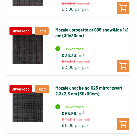
€ 13,00
per pak
€ 3,00
per pak
Mozaiek progetto pr.006 snow&ice 1x1
Uitverkoop
- 77 %
cm (30x30cm)
Op voorraad
2
€ 33.33
/ m
€ 13,00
per pak
€ 3,00
per pak
Mozaiek noche no.023 mirror zwart
Uitverkoop
- 62 %
2,3x2,3 cm (30x30cm)
Op voorraad
2
€ 55.56
/ m
€ 13,00
per pak
€ 5,00
per pak