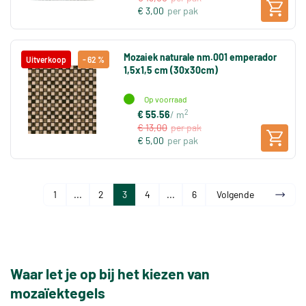
€ 3,00
per pak
Mozaiek naturale nm.001 emperador
Uitverkoop
- 62 %
1,5x1,5 cm (30x30cm)
Op voorraad
2
€ 55.56
/ m
€ 13,00
per pak
€ 5,00
per pak
1
...
2
3
4
...
6
Volgende
Waar let je op bij het kiezen van
mozaïektegels