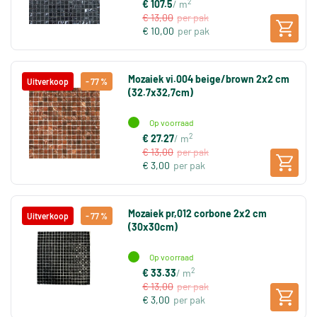
2
€ 107.5
/ m
€ 13,00
per pak
€ 10,00
per pak
Mozaiek vi.004 beige/brown 2x2 cm
Uitverkoop
- 77 %
(32.7x32,7cm)
Op voorraad
2
€ 27.27
/ m
€ 13,00
per pak
€ 3,00
per pak
Mozaiek pr,012 corbone 2x2 cm
Uitverkoop
- 77 %
(30x30cm)
Op voorraad
2
€ 33.33
/ m
€ 13,00
per pak
€ 3,00
per pak