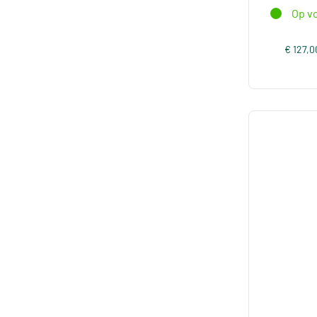
Op v
€ 127,0