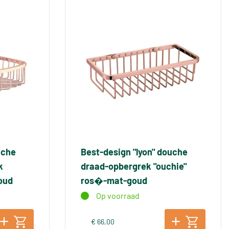
uche
Best-design "lyon" douche
k
draad-opbergrek "ouchie"
oud
ros�-mat-goud
Op voorraad
€ 66,00