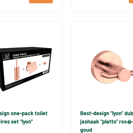
sign one-pack toilet
Best-design "lyon" du
res set "lyon"
jashaak "platto" ros
goud