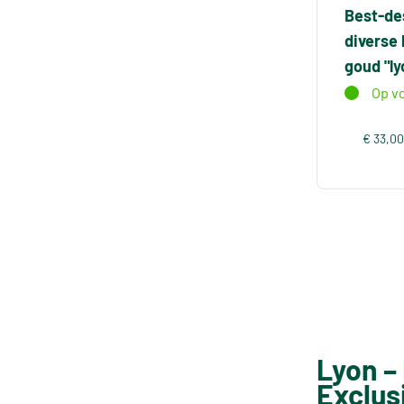
Best-de
diverse
goud "ly
Op v
€ 33,00
Lyon –
Exclus