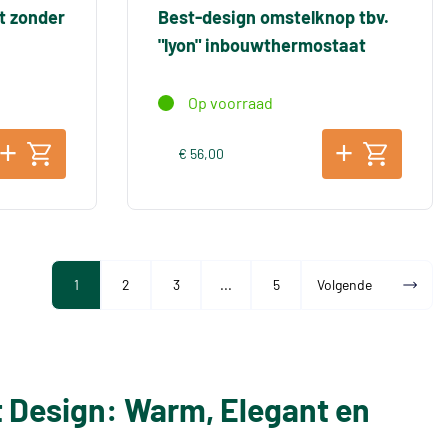
t zonder
Best-design omstelknop tbv.
"lyon" inbouwthermostaat
Op voorraad
€ 56,00
1
2
3
...
5
Volgende
t Design: Warm, Elegant en