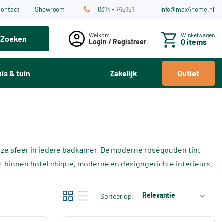
Contact
Showroom
0314 - 745151
info@max4home.nl
Winkelwagen
Zoeken
0 items
Login / Registreer
is & tuin
Zakelijk
Outlet
ze sfeer in iedere badkamer. De moderne roségouden tint
st binnen hotel chique, moderne en designgerichte interieurs.
Relevantie
Sorteer op: