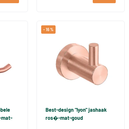
- 16 %
bbele
Best-design "lyon" jashaak
�-mat-
ros�-mat-goud