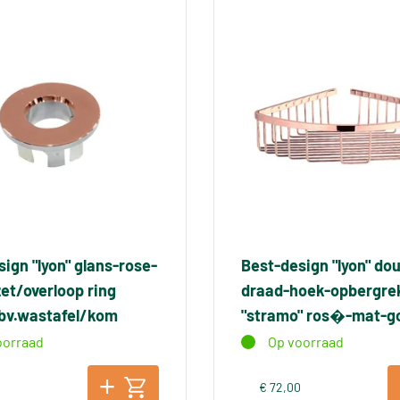
ign "lyon" glans-rose-
Best-design "lyon" do
et/overloop ring
draad-hoek-opbergre
tbv.wastafel/kom
"stramo" ros�-mat-g
oorraad
Op voorraad
€ 72,00