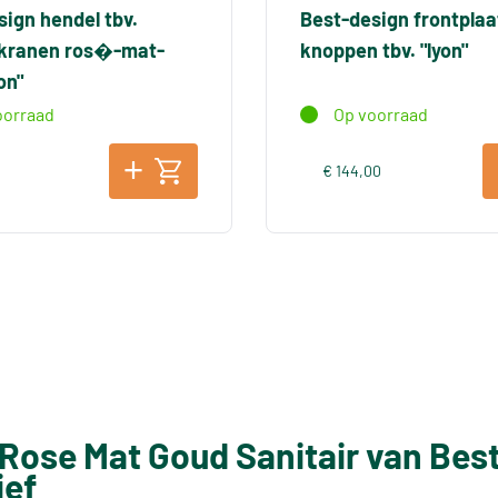
sign hendel tbv.
Best-design frontplaa
 kranen ros�-mat-
knoppen tbv. "lyon"
on"
oorraad
Op voorraad
€ 144,00
 Rose Mat Goud Sanitair van Bes
ief