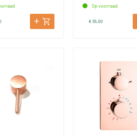
oorraad
Op voorraad
0
€ 35,00