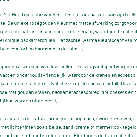
e Mat Goud collectie van Best Design is ideaal voor wie zijn ba
te. De unieke roségouden kleur met matte afwerking zorgt voor ee
n perfecte balans tussen modern en elegant, waardoor de colle
el chique badkamerstijlen. Het zachte, warme kleuraccent van ros
l van comfort en harmonie in de ruimte.
gouden afwerking van deze collectie is zorgvuldig ontworpen 
ijtvast en onderhoudsvriendelijk, waardoor de kranen en accessoi
dkamer er niet alleen stijlvol uitzien op de dag van installatie, 
osé mat gouden kranen, badkameraccessoires, douchesets en to
tijl kan worden uitgevoerd.
 sanitair is de laatste jaren enorm populair geworden vanwege 
 met lichte tinten zoals beige, zand, crème of marmerlook tegels
rt, antraciet of houten elementen. Hierdoor is de Lyon collectie 