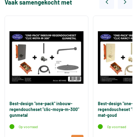
Vaak samengekocht met
Best-design "one-pack" inbouw-
Best-design "one-p
regendoucheset "clic-moya-m-300"
regendoucheset "cl
gunmetal
mat-goud
Op voorraad
Op voorraad