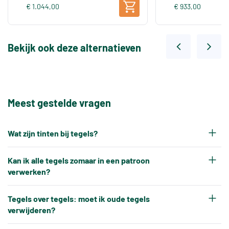
€ 1.044,00
€ 933,00
Bekijk ook deze alternatieven
Meest gestelde vragen
Wat zijn tinten bij tegels?
Elke productiepartij tegels krijgt na het bakken
Kan ik alle tegels zomaar in een patroon
een eigen tintnummer. Omdat keramische tegels
verwerken?
een natuurproduct zijn en onder hoge
Nee, tegels kunnen niet altijd zonder meer in elk
temperaturen worden gebakken, ontstaat er altijd
Tegels over tegels: moet ik oude tegels
gewenst patroon worden verwerkt.
verwijderen?
een klein kleurverschil tussen verschillende
Tegels hebben altijd kleine, toegestane
productiebatches.