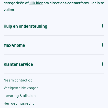
categorieën of
klik hier
om direct ons contactformulier in te
patroon.
Voor zwembaden en wellnessruimtes gelden vaak
vullen.
aanvullende normen, zoals +A of +B, die specifiek
de antislipwaarde bij blootvoets gebruik aangeven.
Hulp en ondersteuning
Max4home
Klantenservice
Neem contact op
Veelgestelde vragen
Levering & afhalen
Herroepingsrecht