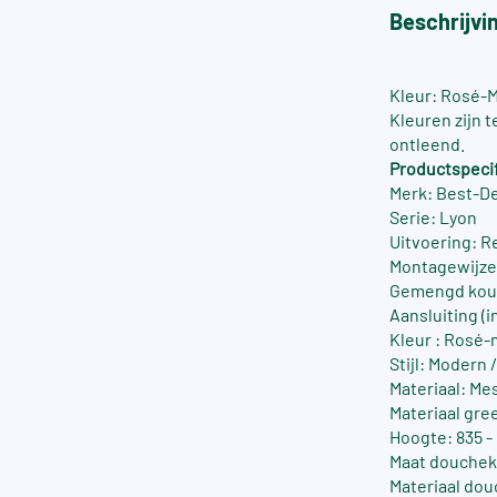
Beschrijvi
Kleur: Rosé-
Kleuren zijn 
ontleend.
Productspecif
Merk: Best-D
Serie: Lyon
Uitvoering: 
Montagewijz
Gemengd koud
Aansluiting (in
Kleur : Rosé
Stijl: Modern 
Materiaal: Me
Materiaal gre
Hoogte: 835 -
Maat douchek
Materiaal do