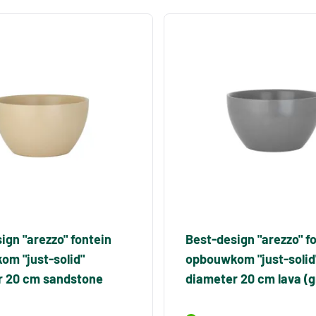
ign "arezzo" fontein
Best-design "arezzo" f
m "just-solid"
opbouwkom "just-solid
r 20 cm sandstone
diameter 20 cm lava (gr