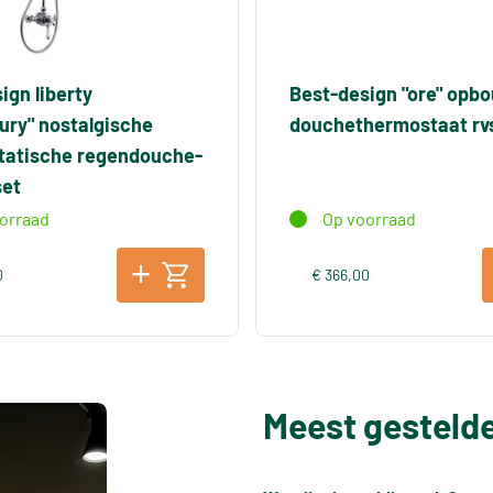
ign liberty
Best-design "ore" opb
ury" nostalgische
douchethermostaat rv
tatische regendouche-
et
orraad
Op voorraad
0
€ 366,00
Meest gesteld