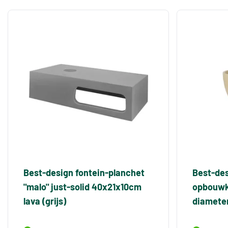
Best-design fontein-planchet
Best-des
"malo" just-solid 40x21x10cm
opbouwko
lava (grijs)
diamete