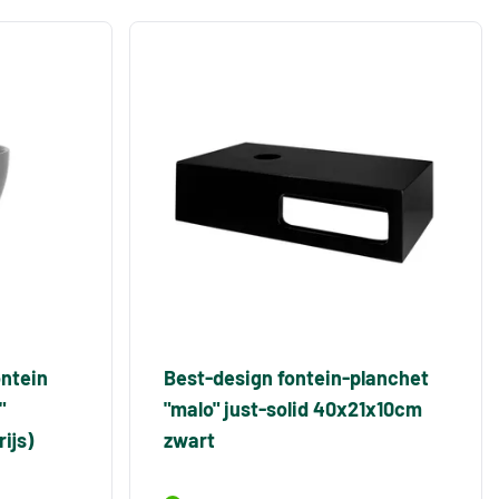
ontein
Best-design fontein-planchet
"
"malo" just-solid 40x21x10cm
ijs)
zwart