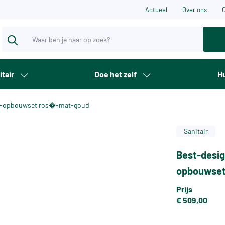
Actueel
Over ons
itair
Doe het zelf
Hu
che-opbouwset ros�-mat-goud
Sanitair
Best-desig
opbouwse
Prijs
€ 509,00